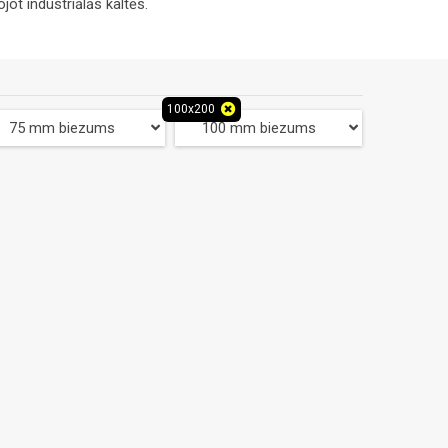
ot industriālās kaltēs.
100x200
75 mm biezums
100 mm biezums