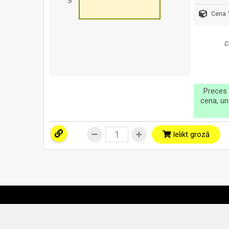
Cena 1
C
Preces 
cena, un
Ielikt grozā
Piegādes no