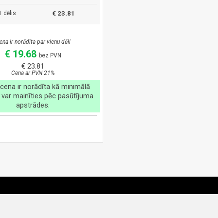
 dēlis
€ 23.81
ena ir norādīta par vienu dēli
€ 19.68
bez PVN
€ 23.81
Cena ar PVN 21%
cena ir norādīta kā minimālā
 var mainīties pēc pasūtījuma
apstrādes.
teikumi
Kontakti
Uzņēmums
Apmaksa
Distances pi