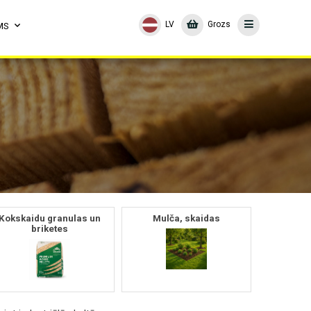
LV
Grozs
MS
Kokskaidu granulas un
Mulča, skaidas
briketes