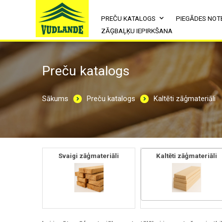
PREČU KATALOGS
PIEGĀDES NOT
ZĀĢBAĻĶU IEPIRKŠANA
Preču katalogs
Sākums
Preču katalogs
Kaltēti zāģmateriāli
Svaigi zāģmateriāli
Kaltēti zāģmateriāli