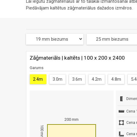
Lai iegūtu zāģmateriālus ar to tālākai izmantošanai atb
Piedāvājam kaltētus zāģmateriālus dažados izmēros.
19 mm biezums
25 mm biezums
Zāģmateriāls | kaltēts | 100 x 200 x 2400
Garums
2.4m
3.0m
3.6m
4.2m
4.8m
5.
Dimen
Cena 
200 mm
Cena 
100 mm
Cena 