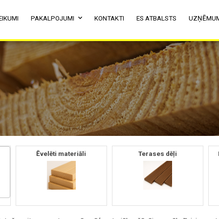
EIKUMI
PAKALPOJUMI
KONTAKTI
ES ATBALSTS
UZŅĒMU
Ēvelēti materiāli
Terases dēļi