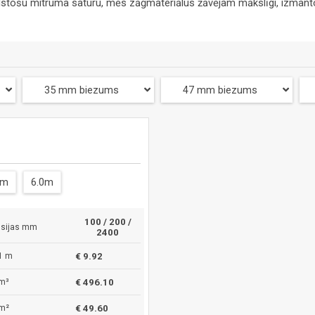
ilstošu mitruma saturu, mēs zāģmateriālus žāvējam mākslīgi, izmantoj
35 mm biezums
47 mm biezums
4m
6.0m
100 / 200 /
sijas mm
2400
1 m
€ 9.92
m³
€ 496.10
m²
€ 49.60