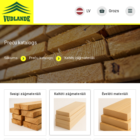
LV
Grozs
Preču katalogs
Sākums
Preču katalogs
Kaltēti zāģmateriāli
Svaigi zāģmateriāli
Kaltēti zāģmateriāli
Ēvelēti materiāli