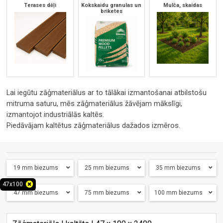
Terases dēļi
Kokskaidu granulas un
Mulča, skaidas
briketes
Lai iegūtu zāģmateriālus ar to tālākai izmantošanai atbilstošu
mitruma saturu, mēs zāģmateriālus žāvējam mākslīgi,
izmantojot industriālās kaltēs.
Piedāvājam kaltētus zāģmateriālus dažados izmēros.
19 mm biezums
25 mm biezums
35 mm biezums
47x100
47 mm biezums
75 mm biezums
100 mm biezums