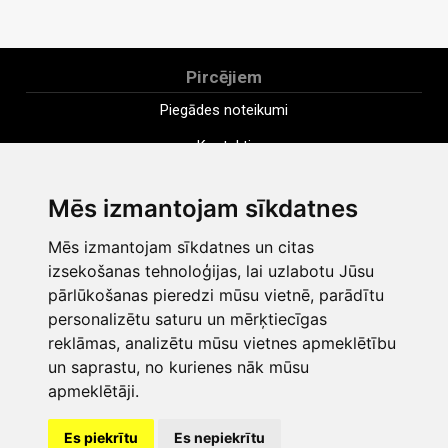
Pircējiem
Piegādes noteikumi
Kontakti
Uzņēmums
Mēs izmantojam sīkdatnes
Apmaksa
Mēs izmantojam sīkdatnes un citas
Distances pirkuma līgums
izsekošanas tehnoloģijas, lai uzlabotu Jūsu
Noteikumi
pārlūkošanas pieredzi mūsu vietnē, parādītu
personalizētu saturu un mērķtiecīgas
Sīkdatnes
reklāmas, analizētu mūsu vietnes apmeklētību
Privātuma politika
un saprastu, no kurienes nāk mūsu
apmeklētāji.
Mainīt sīkdatņu iestatījumus
Es piekrītu
Es nepiekrītu