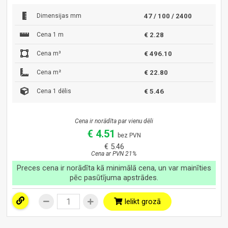
Dimensijas mm
47 / 100 / 2400
Cena 1 m
€ 2.28
Cena m³
€ 496.10
Cena m²
€ 22.80
Cena 1 dēlis
€ 5.46
Cena ir norādīta par vienu dēli
€ 4.51
bez PVN
€ 5.46
Cena ar PVN 21%
Preces cena ir norādīta kā minimālā cena, un var mainīties
pēc pasūtījuma apstrādes.
Ielikt grozā