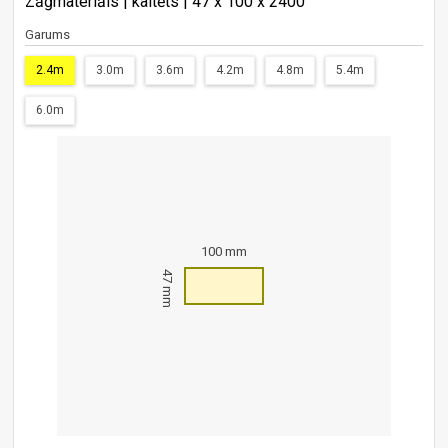
Zāģmateriāls | kaltēts | 47 x 100 x 2400
Garums
2.4m
3.0m
3.6m
4.2m
4.8m
5.4m
6.0m
100 mm
47 mm