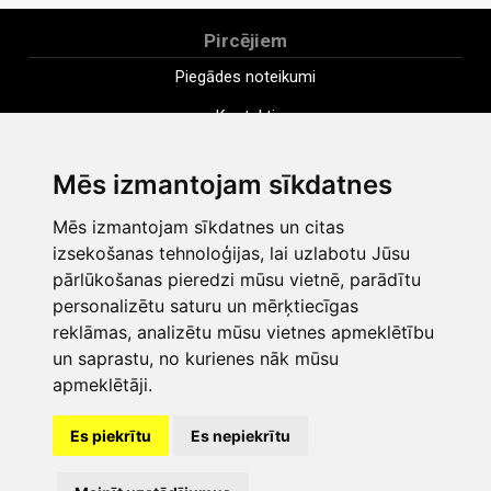
Pircējiem
Piegādes noteikumi
Kontakti
Uzņēmums
Mēs izmantojam sīkdatnes
Apmaksa
Mēs izmantojam sīkdatnes un citas
Distances pirkuma līgums
izsekošanas tehnoloģijas, lai uzlabotu Jūsu
Noteikumi
pārlūkošanas pieredzi mūsu vietnē, parādītu
personalizētu saturu un mērķtiecīgas
Sīkdatnes
reklāmas, analizētu mūsu vietnes apmeklētību
Privātuma politika
un saprastu, no kurienes nāk mūsu
apmeklētāji.
Mainīt sīkdatņu iestatījumus
Es piekrītu
Es nepiekrītu
shop@vudlande.lv
+371 28317057