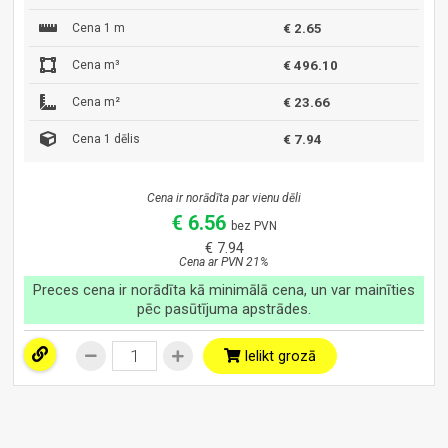
Cena 1 m
€ 2.65
Cena m³
€ 496.10
Cena m²
€ 23.66
Cena 1 dēlis
€ 7.94
Cena ir norādīta par vienu dēli
€ 6.56
bez PVN
€ 7.94
Cena ar PVN 21%
Preces cena ir norādīta kā minimālā cena, un var mainīties
pēc pasūtījuma apstrādes.
Ielikt grozā