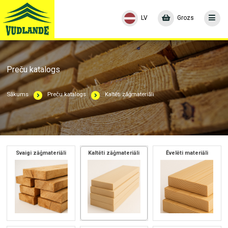
LV
Grozs
Preču katalogs
Sākums
Preču katalogs
Kaltēti zāģmateriāli
Svaigi zāģmateriāli
Kaltēti zāģmateriāli
Ēvelēti materiāli