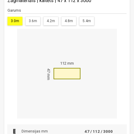
Zāģmateriāls | kaltēts | 47 x 112 x 3000
Garums
3.0m
3.6m
4.2m
4.8m
5.4m
112 mm
47 mm
Dimensijas mm
47 / 112 / 3000