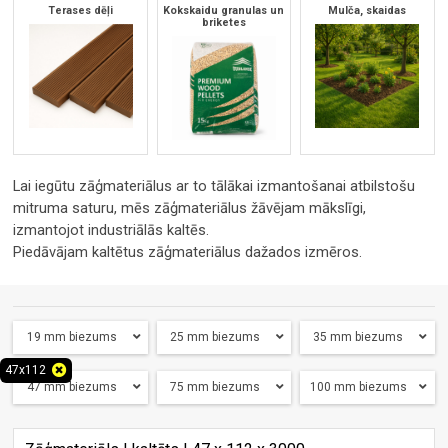
Terases dēļi
Kokskaidu granulas un
Mulča, skaidas
briketes
Lai iegūtu zāģmateriālus ar to tālākai izmantošanai atbilstošu
mitruma saturu, mēs zāģmateriālus žāvējam mākslīgi,
izmantojot industriālās kaltēs.
Piedāvājam kaltētus zāģmateriālus dažados izmēros.
19 mm biezums
25 mm biezums
35 mm biezums
47x112
47 mm biezums
75 mm biezums
100 mm biezums