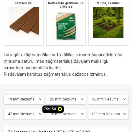
Terases dēļi
Kokskaidu granulas un
Mulča, skaidas
briketes
Lai iegūtu zāģmateriālus ar to tālākai izmantošanai atbilstošu
mitruma saturu, mēs zāģmateriālus žāvējam mākslīgi,
izmantojot industriālās kaltēs.
Piedāvājam kaltētus zāģmateriālus dažados izmēros.
19 mm biezums
25 mm biezums
35 mm biezums
75x150
47 mm biezums
75 mm biezums
100 mm biezums