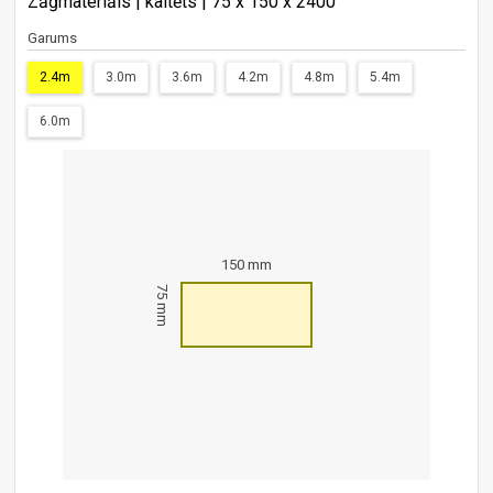
Zāģmateriāls | kaltēts | 75 x 150 x 2400
Garums
2.4m
3.0m
3.6m
4.2m
4.8m
5.4m
6.0m
150 mm
75 mm