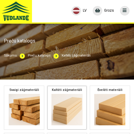
LV
Grozs
Preču katalogs
Sākums
Preču katalogs
Kaltēti zāģmateriāli
Svaigi zāģmateriāli
Kaltēti zāģmateriāli
Ēvelēti materiāli