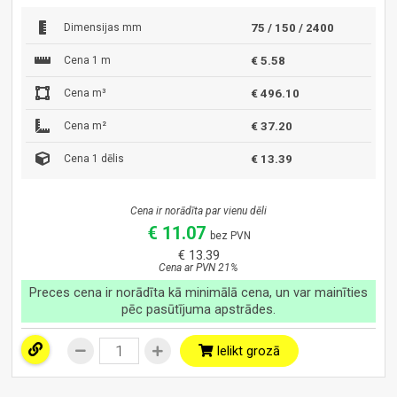
Dimensijas mm
75 / 150 / 2400
Cena 1 m
€ 5.58
Cena m³
€ 496.10
Cena m²
€ 37.20
Cena 1 dēlis
€ 13.39
Cena ir norādīta par vienu dēli
€ 11.07
bez PVN
€ 13.39
Cena ar PVN 21%
Preces cena ir norādīta kā minimālā cena, un var mainīties
pēc pasūtījuma apstrādes.
Ielikt grozā