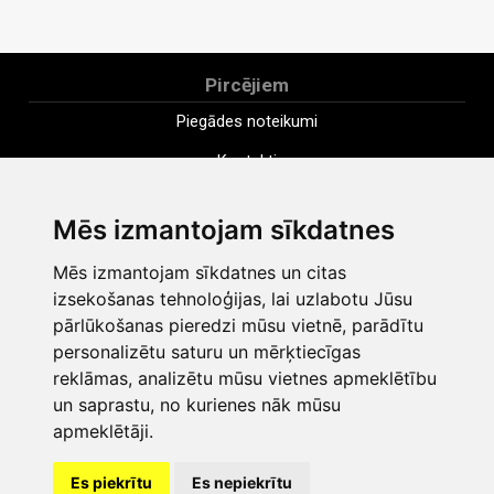
Pircējiem
Piegādes noteikumi
Kontakti
Uzņēmums
Mēs izmantojam sīkdatnes
Apmaksa
Mēs izmantojam sīkdatnes un citas
Distances pirkuma līgums
izsekošanas tehnoloģijas, lai uzlabotu Jūsu
Noteikumi
pārlūkošanas pieredzi mūsu vietnē, parādītu
personalizētu saturu un mērķtiecīgas
Sīkdatnes
reklāmas, analizētu mūsu vietnes apmeklētību
Privātuma politika
un saprastu, no kurienes nāk mūsu
apmeklētāji.
Mainīt sīkdatņu iestatījumus
Es piekrītu
Es nepiekrītu