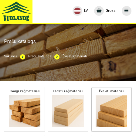
LV
Grozs
Preču katalogs
Sākums
Preču katalogs
Ēvelēti materiāli
Svaigi zāģmateriāli
Kaltēti zāģmateriāli
Ēvelēti materiāli