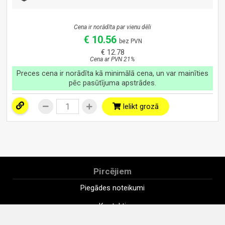
Cena ir norādīta par vienu dēli
€ 10.56
bez PVN
€ 12.78
Cena ar PVN 21%
Preces cena ir norādīta kā minimālā cena, un var mainīties
pēc pasūtījuma apstrādes.
Ielikt grozā
Pircējiem
Piegādes noteikumi
Kontakti
Uzņēmums