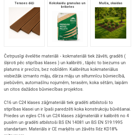
Terases dēļi
Kokskaidu granulas un
Mulča, skaidas
briketes
Četrpusīgi ēvelētie materiāli - kokmateriāli tiek žāvēti, gradēti (
šķiroti pēc stiprības klases ) un kalibrēti , tāpēc to biezums un
platums ir precīzs, bez nobīdēm. Kalibrētus kokmateriālus
visbiežāk izmanto māju, dārza māju un siltumnīcu būvniecībā,
piebūvēm, automašīnu nojumēm, terasēm, koka sētām, laipām
un citos dažādos būvniecības projektos.
C16 un C24 klases zāģmateriāli tiek gradēti atbilstoši to
stiprības klasei un ir īpaši paredzēti koka konstrukciju būvēšanai.
Priedes un egles C16 un C24 klases zāģmateriāli ir kalibrēti no 4
pusēm un gradēti atbilstoši BS EN 14081 un BS EN 519:1995
standartam. Materiāls ir CE marķēts un žāvēts līdz KD18%