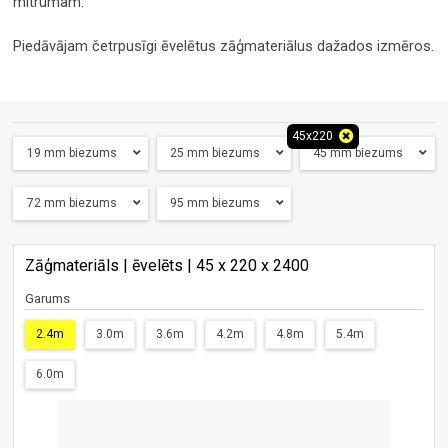
mitrumam.
Piedāvājam četrpusīgi ēvelētus zāģmateriālus dažados izmēros.
45x220
19 mm biezums
25 mm biezums
45 mm biezums
72 mm biezums
95 mm biezums
Zāģmateriāls | ēvelēts | 45 x 220 x 2400
Garums
2.4m
3.0m
3.6m
4.2m
4.8m
5.4m
6.0m