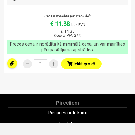
Cena ir norādīta par vienu dēli
€ 11.88
bez PVN
€ 14.37
Cena ar PVN 21%
Preces cena ir norādīta kā minimālā cena, un var mainīties
pēc pasūtījuma apstrādes.
Ielikt grozā
Pircējiem
Piegādes noteikumi
Kontakti
Uzņēmums