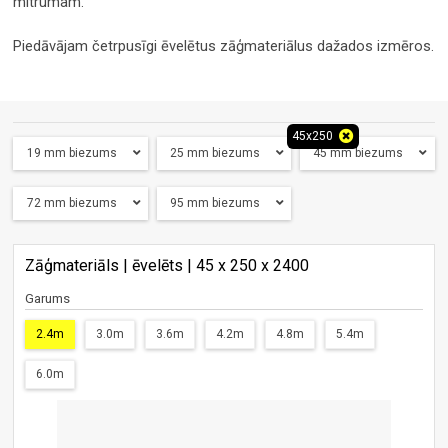
mitrumam.
Piedāvājam četrpusīgi ēvelētus zāģmateriālus dažados izmēros.
45x250
19 mm biezums
25 mm biezums
45 mm biezums
72 mm biezums
95 mm biezums
Zāģmateriāls | ēvelēts | 45 x 250 x 2400
Garums
2.4m
3.0m
3.6m
4.2m
4.8m
5.4m
6.0m