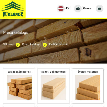
LV
Grozs
Preču katalogs
Sākums
Preču katalogs
Ēvelēti materiāli
Svaigi zāģmateriāli
Kaltēti zāģmateriāli
Ēvelēti materiāli