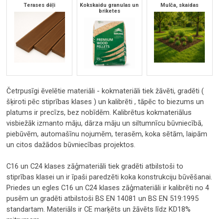
Terases dēļi
Kokskaidu granulas un
Mulča, skaidas
briketes
Četrpusīgi ēvelētie materiāli - kokmateriāli tiek žāvēti, gradēti (
šķiroti pēc stiprības klases ) un kalibrēti , tāpēc to biezums un
platums ir precīzs, bez nobīdēm. Kalibrētus kokmateriālus
visbiežāk izmanto māju, dārza māju un siltumnīcu būvniecībā,
piebūvēm, automašīnu nojumēm, terasēm, koka sētām, laipām
un citos dažādos būvniecības projektos.
C16 un C24 klases zāģmateriāli tiek gradēti atbilstoši to
stiprības klasei un ir īpaši paredzēti koka konstrukciju būvēšanai.
Priedes un egles C16 un C24 klases zāģmateriāli ir kalibrēti no 4
pusēm un gradēti atbilstoši BS EN 14081 un BS EN 519:1995
standartam. Materiāls ir CE marķēts un žāvēts līdz KD18%