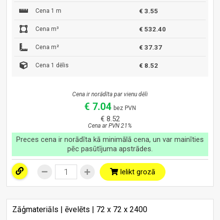
Cena 1 m
€ 3.55
Cena m³
€ 532.40
Cena m²
€ 37.37
Cena 1 dēlis
€ 8.52
Cena ir norādīta par vienu dēli
€ 7.04
bez PVN
€ 8.52
Cena ar PVN 21%
Preces cena ir norādīta kā minimālā cena, un var mainīties
pēc pasūtījuma apstrādes.
Ielikt grozā
Zāģmateriāls | ēvelēts | 72 x 72 x 2400