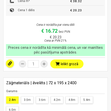
Cena m²
€ 38.32
Cena 1 dēlis
€ 20.23
Cena ir norādīta par vienu dēli
€ 16.72
bez PVN
€ 20.23
Cena ar PVN 21%
Preces cena ir norādīta kā minimālā cena, un var mainīties
pēc pasūtījuma apstrādes.
Ielikt grozā
Zāģmateriāls | ēvelēts | 72 x 195 x 2400
Garums
2.4m
3.0m
3.6m
4.2m
4.8m
5.4m
6.0m