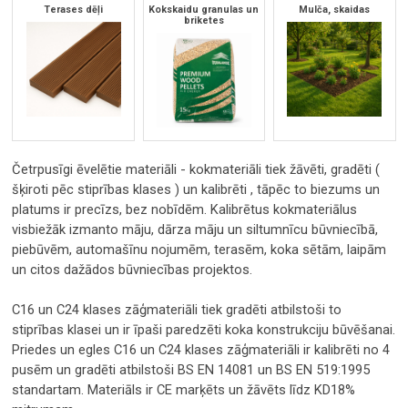
Terases dēļi
Kokskaidu granulas un
Mulča, skaidas
briketes
Četrpusīgi ēvelētie materiāli - kokmateriāli tiek žāvēti, gradēti (
šķiroti pēc stiprības klases ) un kalibrēti , tāpēc to biezums un
platums ir precīzs, bez nobīdēm. Kalibrētus kokmateriālus
visbiežāk izmanto māju, dārza māju un siltumnīcu būvniecībā,
piebūvēm, automašīnu nojumēm, terasēm, koka sētām, laipām
un citos dažādos būvniecības projektos.
C16 un C24 klases zāģmateriāli tiek gradēti atbilstoši to
stiprības klasei un ir īpaši paredzēti koka konstrukciju būvēšanai.
Priedes un egles C16 un C24 klases zāģmateriāli ir kalibrēti no 4
pusēm un gradēti atbilstoši BS EN 14081 un BS EN 519:1995
standartam. Materiāls ir CE marķēts un žāvēts līdz KD18%