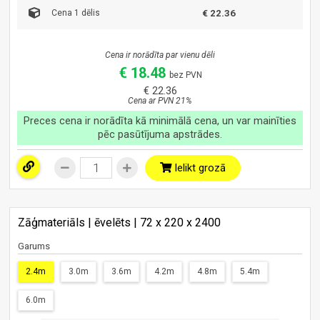
Cena 1 dēlis
€ 22.36
Cena ir norādīta par vienu dēli
€ 18.48
bez PVN
€ 22.36
Cena ar PVN 21%
Preces cena ir norādīta kā minimālā cena, un var mainīties
pēc pasūtījuma apstrādes.
Ielikt grozā
Zāģmateriāls | ēvelēts | 72 x 220 x 2400
Garums
2.4m
3.0m
3.6m
4.2m
4.8m
5.4m
6.0m