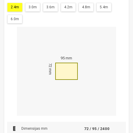
2.4m
3.0m
3.6m
4.2m
4.8m
5.4m
6.0m
95 mm
72 mm
Dimensijas mm
72 / 95 / 2400