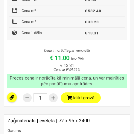
Cena m³
€ 532.40
Cena m²
€ 38.28
Cena 1 dēlis
€ 13.31
Cena ir norādīta par vienu dēli
€ 11.00
bez PVN
€ 13.31
Cena ar PVN 21%
Preces cena ir norādīta kā minimālā cena, un var mainīties
pēc pasūtījuma apstrādes.
Ielikt grozā
Zāģmateriāls | ēvelēts | 72 x 95 x 2400
Garums