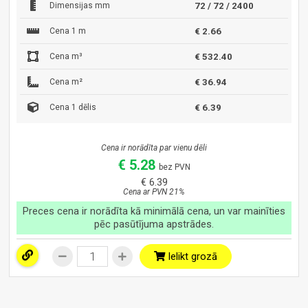
Dimensijas mm
72 / 72 / 2400
Cena 1 m
€ 2.66
Cena m³
€ 532.40
Cena m²
€ 36.94
Cena 1 dēlis
€ 6.39
Cena ir norādīta par vienu dēli
€ 5.28
bez PVN
€ 6.39
Cena ar PVN 21%
Preces cena ir norādīta kā minimālā cena, un var mainīties
pēc pasūtījuma apstrādes.
Ielikt grozā