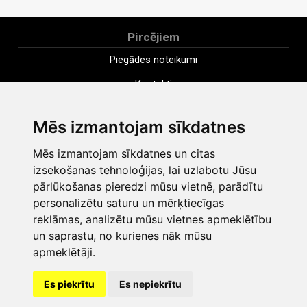
Pircējiem
Piegādes noteikumi
Kontakti
Uzņēmums
Mēs izmantojam sīkdatnes
Apmaksa
Mēs izmantojam sīkdatnes un citas
Distances pirkuma līgums
izsekošanas tehnoloģijas, lai uzlabotu Jūsu
Noteikumi
pārlūkošanas pieredzi mūsu vietnē, parādītu
personalizētu saturu un mērķtiecīgas
Sīkdatnes
reklāmas, analizētu mūsu vietnes apmeklētību
Privātuma politika
un saprastu, no kurienes nāk mūsu
apmeklētāji.
Mainīt sīkdatņu iestatījumus
Es piekrītu
Es nepiekrītu
shop@vudlande.lv
+371 28317057