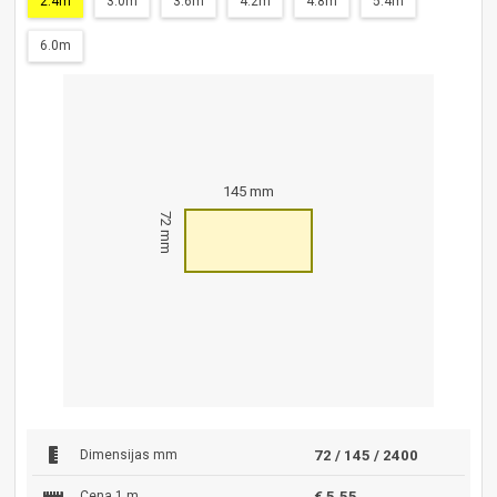
2.4m
3.0m
3.6m
4.2m
4.8m
5.4m
6.0m
145 mm
72 mm
Dimensijas mm
72 / 145 / 2400
Cena 1 m
€ 5.55