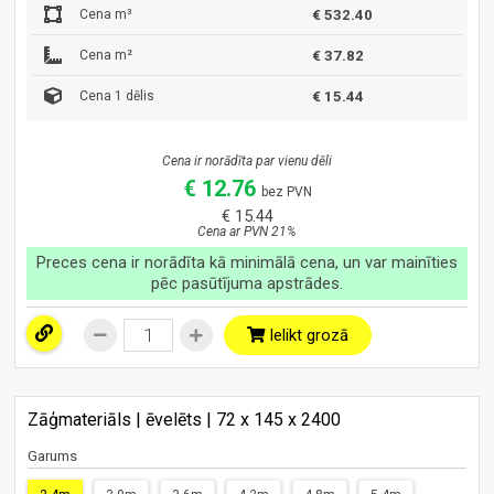
Cena m³
€ 532.40
Cena m²
€ 37.82
Cena 1 dēlis
€ 15.44
Cena ir norādīta par vienu dēli
€ 12.76
bez PVN
€ 15.44
Cena ar PVN 21%
Preces cena ir norādīta kā minimālā cena, un var mainīties
pēc pasūtījuma apstrādes.
Ielikt grozā
Zāģmateriāls | ēvelēts | 72 x 145 x 2400
Garums