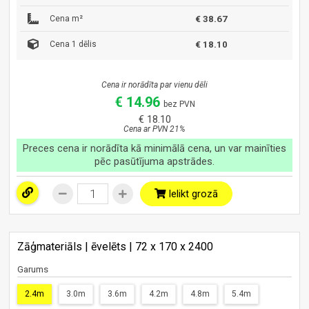
Cena m²
€ 38.67
Cena 1 dēlis
€ 18.10
Cena ir norādīta par vienu dēli
€ 14.96
bez PVN
€ 18.10
Cena ar PVN 21%
Preces cena ir norādīta kā minimālā cena, un var mainīties
pēc pasūtījuma apstrādes.
Ielikt grozā
Zāģmateriāls | ēvelēts | 72 x 170 x 2400
Garums
2.4m
3.0m
3.6m
4.2m
4.8m
5.4m