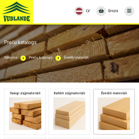
LV
Grozs
Preču katalogs
Sākums
Preču katalogs
Ēvelēti materiāli
Svaigi zāģmateriāli
Kaltēti zāģmateriāli
Ēvelēti materiāli