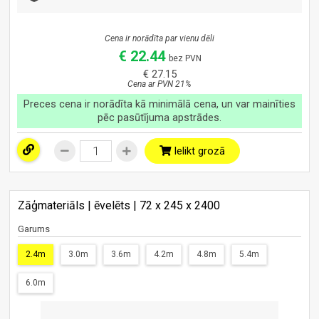
Cena ir norādīta par vienu dēli
€ 22.44
bez PVN
€ 27.15
Cena ar PVN 21%
Preces cena ir norādīta kā minimālā cena, un var mainīties
pēc pasūtījuma apstrādes.
Ielikt grozā
Zāģmateriāls | ēvelēts | 72 x 245 x 2400
Garums
2.4m
3.0m
3.6m
4.2m
4.8m
5.4m
6.0m