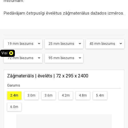
mitrumam.
Piedāvājam četrpusīgi ēvelētus zāģmateriālus dažados izmēros.
19 mm biezums
25 mm biezums
45 mm biezums
Visi
72 mm biezums
95 mm biezums
Zāģmateriāls | ēvelēts | 72 x 295 x 2400
Garums
2.4m
3.0m
3.6m
4.2m
4.8m
5.4m
6.0m