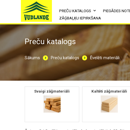
PREČU KATALOGS
PIEGĀDES NOT
ZĀĢBAĻĶU IEPIRKŠANA
Preču katalogs
Sākums
Preču katalogs
Ēvelēti materiāli
Svaigi zāģmateriāli
Kaltēti zāģmateriāli