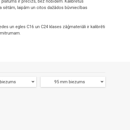
 un platums ir precīzs, bez nobīdēm. Kalibrētus
a sētām, laipām un citos dažādos būvniecības
iedes un egles C16 un C24 klases zāģmateriāli ir kalibrēti
% mitrumam.
biezums
95 mm biezums