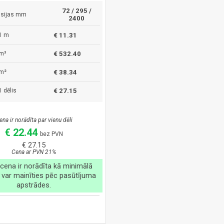
72 / 295 /
sijas mm
2400
1 m
€ 11.31
m³
€ 532.40
m²
€ 38.34
 dēlis
€ 27.15
ena ir norādīta par vienu dēli
€ 22.44
bez PVN
€ 27.15
Cena ar PVN 21%
cena ir norādīta kā minimālā
 var mainīties pēc pasūtījuma
apstrādes.