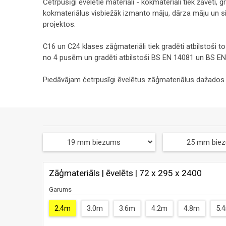
Četrpusīgi ēvelētie materiāli - kokmateriāli tiek žāvēti, 
kokmateriālus visbiežāk izmanto māju, dārza māju un 
projektos.
C16 un C24 klases zāģmateriāli tiek gradēti atbilstoši to
no 4 pusēm un gradēti atbilstoši BS EN 14081 un BS EN
Piedāvājam četrpusīgi ēvelētus zāģmateriālus dažados
19 mm biezums
25 mm bie
Zāģmateriāls | ēvelēts | 72 x 295 x 2400
Garums
2.4m
3.0m
3.6m
4.2m
4.8m
5.