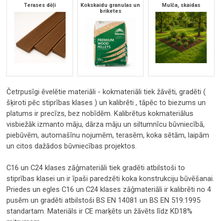
Terases dēļi
Kokskaidu granulas un
Mulča, skaidas
briketes
Četrpusīgi ēvelētie materiāli - kokmateriāli tiek žāvēti, gradēti (
šķiroti pēc stiprības klases ) un kalibrēti , tāpēc to biezums un
platums ir precīzs, bez nobīdēm. Kalibrētus kokmateriālus
visbiežāk izmanto māju, dārza māju un siltumnīcu būvniecībā,
piebūvēm, automašīnu nojumēm, terasēm, koka sētām, laipām
un citos dažādos būvniecības projektos.
C16 un C24 klases zāģmateriāli tiek gradēti atbilstoši to
stiprības klasei un ir īpaši paredzēti koka konstrukciju būvēšanai.
Priedes un egles C16 un C24 klases zāģmateriāli ir kalibrēti no 4
pusēm un gradēti atbilstoši BS EN 14081 un BS EN 519:1995
standartam. Materiāls ir CE marķēts un žāvēts līdz KD18%