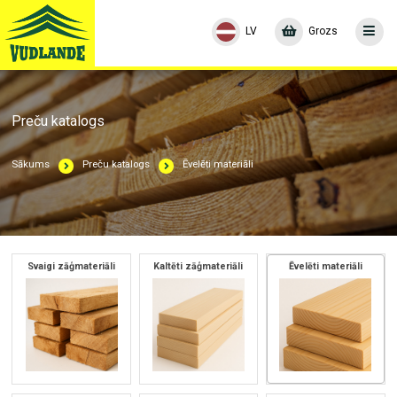
LV
Grozs
Preču katalogs
Sākums
Preču katalogs
Ēvelēti materiāli
Svaigi zāģmateriāli
Kaltēti zāģmateriāli
Ēvelēti materiāli