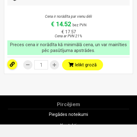
Cena ir norādīta par vienu dēli
€ 14.52
bez PVN
€ 17.57
Cena ar PVN 21%
Preces cena ir norādīta kā minimālā cena, un var mainīties
pēc pasūtījuma apstrādes.
Ielikt grozā
Pircējiem
Piegādes noteikumi
Kontakti
Uzņēmums