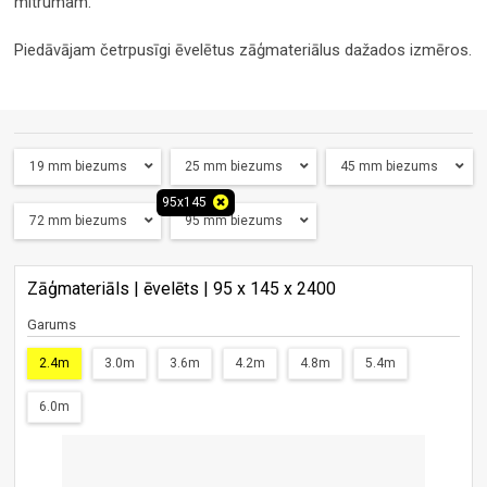
mitrumam.
Piedāvājam četrpusīgi ēvelētus zāģmateriālus dažados izmēros.
19 mm biezums
25 mm biezums
45 mm biezums
95x145
72 mm biezums
95 mm biezums
Zāģmateriāls | ēvelēts | 95 x 145 x 2400
Garums
2.4m
3.0m
3.6m
4.2m
4.8m
5.4m
6.0m