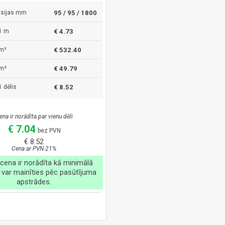
sijas mm
95 / 95 / 1800
1 m
€ 4.73
m³
€ 532.40
m²
€ 49.79
 dēlis
€ 8.52
ena ir norādīta par vienu dēli
€ 7.04
bez PVN
€ 8.52
Cena ar PVN 21%
cena ir norādīta kā minimālā
 var mainīties pēc pasūtījuma
apstrādes.