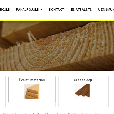
EIKUMI
PAKALPOJUMI
KONTAKTI
ES ATBALSTS
UZŅĒMU
Ēvelēti materiāli
Terases dēļi