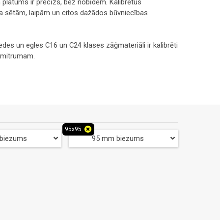
 un platums ir precīzs, bez nobīdēm. Kalibrētus
a sētām, laipām un citos dažādos būvniecības
iedes un egles C16 un C24 klases zāģmateriāli ir kalibrēti
% mitrumam.
95x95
biezums
95 mm biezums