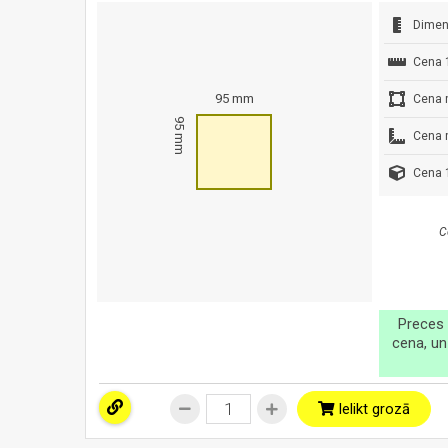
Dimen
Cena 
95 mm
Cena 
95 mm
Cena 
Cena 1
C
Preces 
cena, un
Ielikt grozā