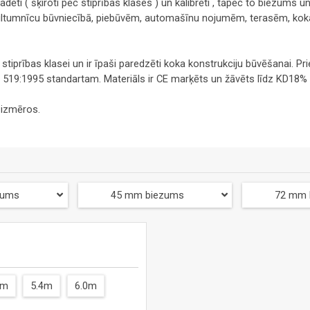
gradēti ( šķiroti pēc stiprības klases ) un kalibrēti , tāpēc to biezums
siltumnīcu būvniecībā, piebūvēm, automašīnu nojumēm, terasēm, kok
 stiprības klasei un ir īpaši paredzēti koka konstrukciju būvēšanai. Pr
 519:1995 standartam. Materiāls ir CE marķēts un žāvēts līdz KD18
 izmēros.
zums
45 mm biezums
72 mm 
8m
5.4m
6.0m