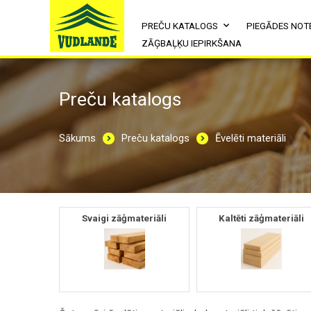
PREČU KATALOGS
PIEGĀDES NOT
ZĀĢBAĻĶU IEPIRKŠANA
Preču katalogs
Sākums
Preču katalogs
Ēvelēti materiāli
Svaigi zāģmateriāli
Kaltēti zāģmateriāli