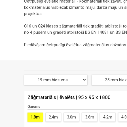
Četrpusīgi ēvelētie materiāli - kokmateriāli tiek žāvēti, 
kokmateriālus visbiežāk izmanto māju, dārza māju un 
projektos.
C16 un C24 klases zāģmateriāli tiek gradēti atbilstoši to
no 4 pusēm un gradēti atbilstoši BS EN 14081 un BS EN
Piedāvājam četrpusīgi ēvelētus zāģmateriālus dažados
19 mm biezums
25 mm bie
Zāģmateriāls | ēvelēts | 95 x 95 x 1800
Garums
1.8m
2.4m
3.0m
3.6m
4.2m
4.