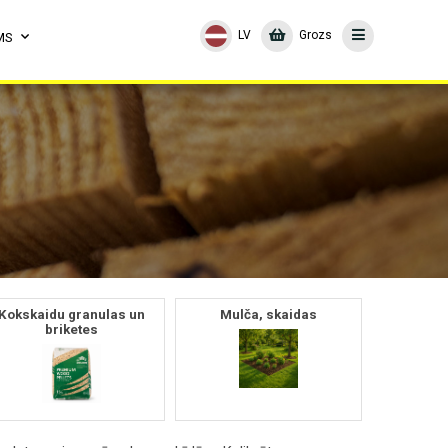
LV
Grozs
MS
Kokskaidu granulas un
Mulča, skaidas
briketes