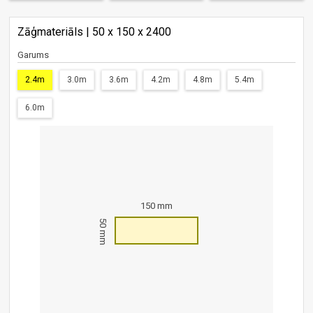
Zāģmateriāls | 50 x 150 x 2400
Garums
2.4m
3.0m
3.6m
4.2m
4.8m
5.4m
6.0m
150 mm
50 mm