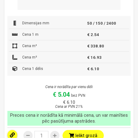
Dimensijas mm
50 / 150 / 2400
Cena 1 m
€ 2.54
Cena m³
€ 338.80
Cena m²
€ 16.93
Cena 1 dēlis
€ 6.10
Cena ir norādīta par vienu dēli
€ 5.04
bez PVN
€ 6.10
Cena ar PVN 21%
Preces cena ir norādīta kā minimālā cena, un var mainīties
pēc pasūtījuma apstrādes.
Ielikt grozā