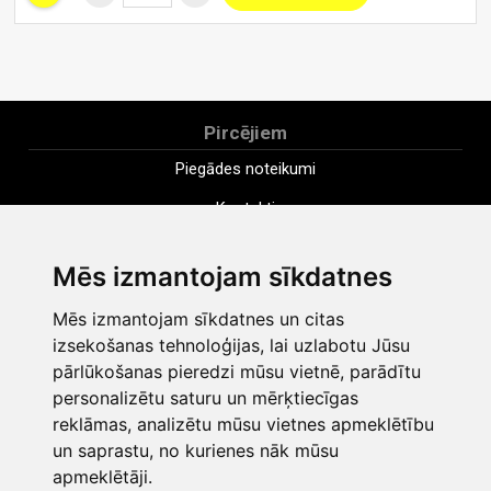
Pircējiem
Piegādes noteikumi
Kontakti
Uzņēmums
Mēs izmantojam sīkdatnes
Apmaksa
Mēs izmantojam sīkdatnes un citas
Distances pirkuma līgums
izsekošanas tehnoloģijas, lai uzlabotu Jūsu
Noteikumi
pārlūkošanas pieredzi mūsu vietnē, parādītu
personalizētu saturu un mērķtiecīgas
Sīkdatnes
reklāmas, analizētu mūsu vietnes apmeklētību
Privātuma politika
un saprastu, no kurienes nāk mūsu
apmeklētāji.
Mainīt sīkdatņu iestatījumus