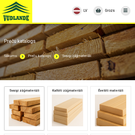
LV
Grozs
Preču katalogs
Sākums
Preču katalogs
Svaigi zāģmateriāli
Svaigi zāģmateriāli
Kaltēti zāģmateriāli
Ēvelēti materiāli