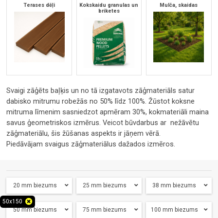
Terases dēļi
Kokskaidu granulas un
Mulča, skaidas
briketes
Svaigi zāģēts baļķis un no tā izgatavots zāģmateriāls satur
dabisko mitrumu robežās no 50% līdz 100%.
Žūstot koksne
mitruma līmenim sasniedzot apmēram 30%, kokmateriāli maina
savus ģeometriskos izmērus. Veicot būvdarbus ar nežāvētu
zāģmateriālu, šis žūšanas aspekts ir jāņem vērā.
Piedāvājam svaigus zāģmateriālus dažados izmēros.
20 mm biezums
25 mm biezums
38 mm biezums
50x150
50 mm biezums
75 mm biezums
100 mm biezums