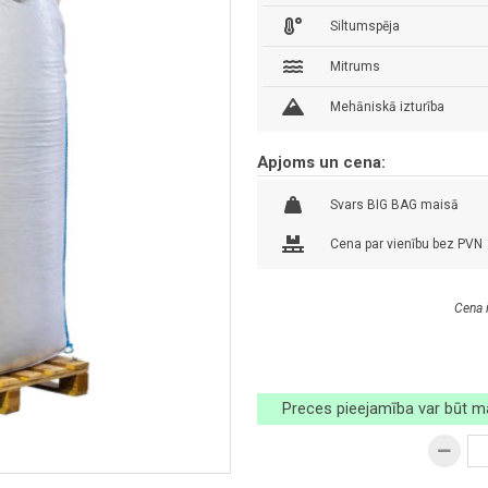
Siltumspēja
Mitrums
Mehāniskā izturība
Apjoms un cena:
Svars BIG BAG maisā
Cena par vienību bez PVN
Cena 
Preces pieejamība var būt ma