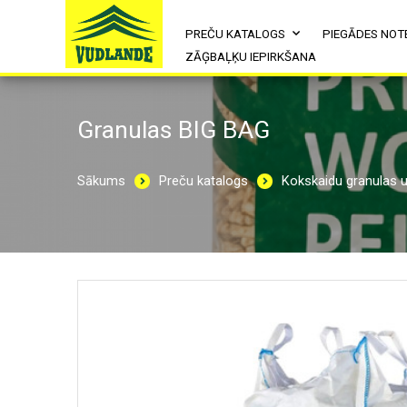
PREČU KATALOGS
PIEGĀDES NOT
ZĀĢBAĻĶU IEPIRKŠANA
Granulas BIG BAG
Sākums
Preču katalogs
Kokskaidu granulas u