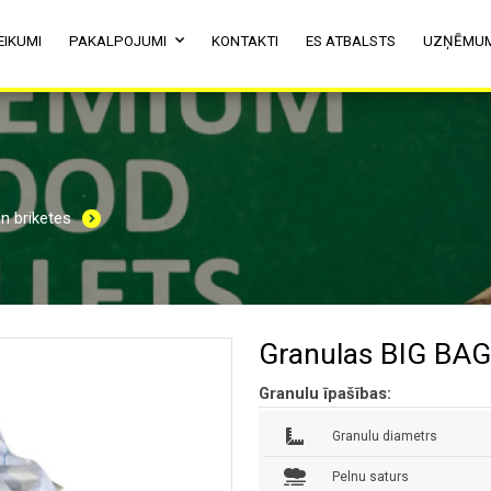
EIKUMI
PAKALPOJUMI
KONTAKTI
ES ATBALSTS
UZŅĒMU
n briketes
Granulas BIG BAG
Granulu īpašības:
Granulu diametrs
Pelnu saturs