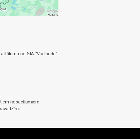
 attālumu no SIA “Vudlande”.
.
.
citiem nosacījumiem.
pavadzīmi.