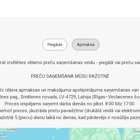
Piegāde
Apmaksa
arat izvēlēties vēlamo preču saņemšanas veidu - piegādi vai preču 
PREČU SAŅEMŠANA MŪSU RAŽOTNĒ
pēc rēķina apmaksas un maksājuma apstiprinājuma saņemšanas vari 
alnes pag., Smiltenes novads, LV-4729, Latvija (Rīgas–Veclaicenes šos
Preces iespējams saņemt darba dienās no plkst. 8:00 līdz 17:00.
emot preces, jāuzrāda preču pavadzīme (drukātā veidā vai elektronis
otnē 5 (piecu) dienu laikā no dienas, kad pārdevējs ir nosūtījis pa