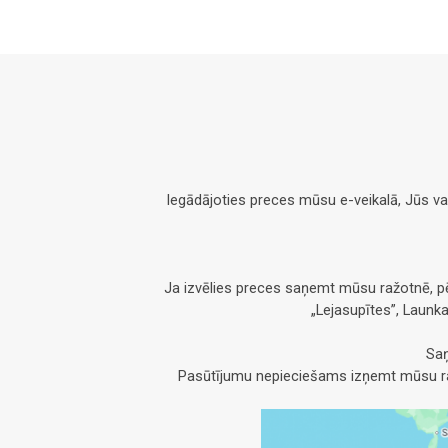
Iegādājoties preces mūsu e-veikalā, Jūs v
Ja izvēlies preces saņemt mūsu ražotnē, 
„Lejasupītes”, Launk
Saņ
Pasūtījumu nepieciešams izņemt mūsu raž