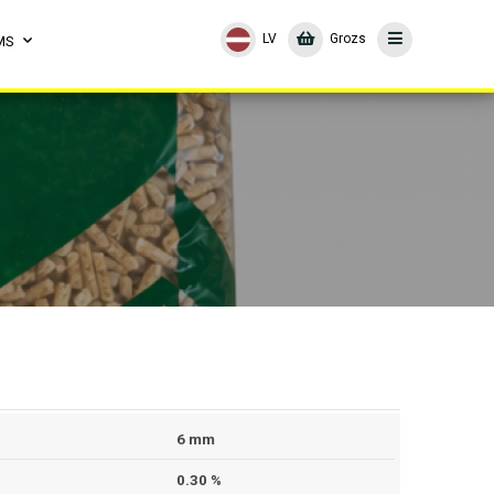
LV
Grozs
MS
6 mm
0.30 %