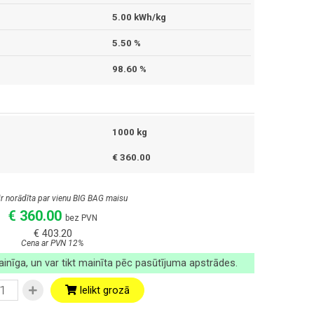
5.00 kWh/kg
5.50 %
98.60 %
1000 kg
€ 360.00
ir norādīta par vienu BIG BAG maisu
€ 360.00
bez PVN
€ 403.20
Cena ar PVN 12%
inīga, un var tikt mainīta pēc pasūtījuma apstrādes.
Ielikt grozā