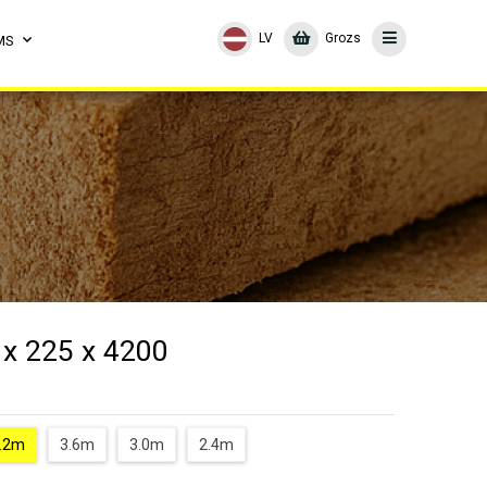
LV
Grozs
MS
 x 225 x 4200
.2m
3.6m
3.0m
2.4m