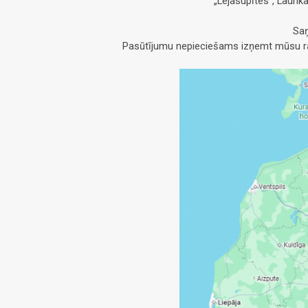
„Lejasupītes”, Launk
Saņ
Pasūtījumu nepieciešams izņemt mūsu raž