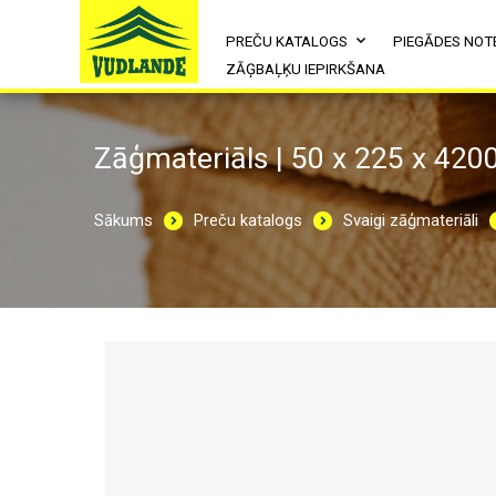
PREČU KATALOGS
PIEGĀDES NOT
ZĀĢBAĻĶU IEPIRKŠANA
Zāģmateriāls | 50 x 225 x 420
Sākums
Preču katalogs
Svaigi zāģmateriāli