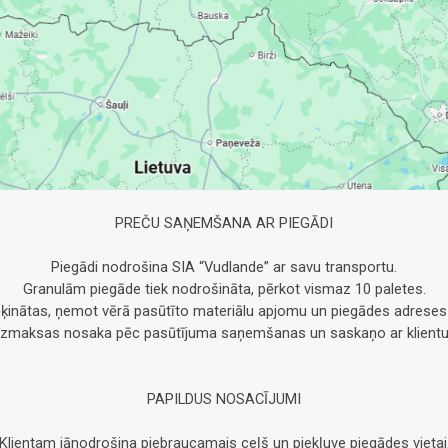
PREČU SAŅEMŠANA AR PIEGĀDI
Piegādi nodrošina SIA “Vudlande” ar savu transportu.
Granulām piegāde tiek nodrošināta, pērkot vismaz 10 paletes.
ķinātas, ņemot vērā pasūtīto materiālu apjomu un piegādes adreses
Izmaksas nosaka pēc pasūtījuma saņemšanas un saskaņo ar klientu
PAPILDUS NOSACĪJUMI
Klientam jānodrošina piebraucamais ceļš un piekļuve piegādes vietai