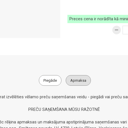
Preces cena ir norādīta kā min
Piegāde
Apmaksa
arat izvēlēties vēlamo preču saņemšanas veidu - piegādi vai preču 
PREČU SAŅEMŠANA MŪSU RAŽOTNĒ
pēc rēķina apmaksas un maksājuma apstiprinājuma saņemšanas vari 