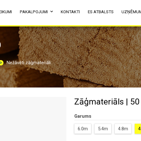
EIKUMI
PAKALPOJUMI
KONTAKTI
ES ATBALSTS
UZŅĒMU
0
Nežāvēti zāģmateriāli
Zāģmateriāls | 50
Garums
6.0m
5.4m
4.8m
4