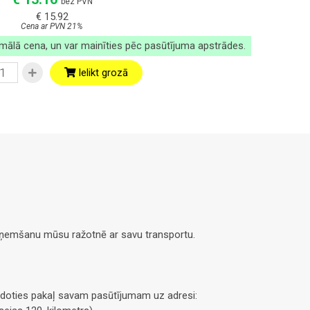
bez PVN
€ 15.92
Cena ar PVN 21%
imālā cena, un var mainīties pēc pasūtījuma apstrādes.
Ielikt grozā
saņemšanu mūsu ražotnē ar savu transportu.
doties pakaļ savam pasūtījumam uz adresi: