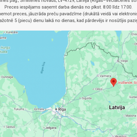
alnes pag., Smiltenes novads, LV-4729, Latvija (Rīgas–Veclaicenes šos
Preces iespējams saņemt darba dienās no plkst. 8:00 līdz 17:00.
emot preces, jāuzrāda preču pavadzīme (drukātā veidā vai elektronis
otnē 5 (piecu) dienu laikā no dienas, kad pārdevējs ir nosūtījis pa