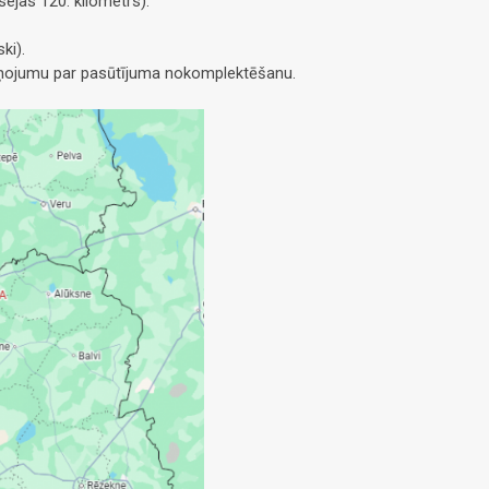
ejas 120. kilometrs).
ki).
ziņojumu par pasūtījuma nokomplektēšanu.