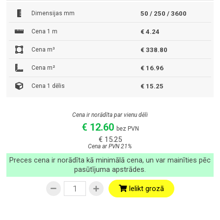
Dimensijas mm
50 / 250 / 3600
Cena 1 m
€ 4.24
Cena m³
€ 338.80
Cena m²
€ 16.96
Cena 1 dēlis
€ 15.25
Cena ir norādīta par vienu dēli
€ 12.60
bez PVN
€ 15.25
Cena ar PVN 21%
Preces cena ir norādīta kā minimālā cena, un var mainīties pēc
pasūtījuma apstrādes.
Ielikt grozā