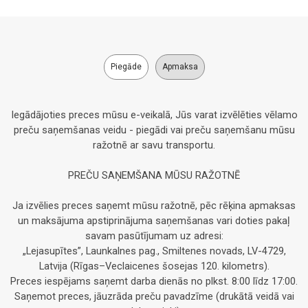
Piegāde
Apmaksa
Iegādājoties preces mūsu e-veikalā, Jūs varat izvēlēties vēlamo
preču saņemšanas veidu - piegādi vai preču saņemšanu mūsu
ražotnē ar savu transportu.
PREČU SAŅEMŠANA MŪSU RAŽOTNĒ
Ja izvēlies preces saņemt mūsu ražotnē, pēc rēķina apmaksas
un maksājuma apstiprinājuma saņemšanas vari doties pakaļ
savam pasūtījumam uz adresi:
„Lejasupītes”, Launkalnes pag., Smiltenes novads, LV-4729,
Latvija (Rīgas–Veclaicenes šosejas 120. kilometrs).
Preces iespējams saņemt darba dienās no plkst. 8:00 līdz 17:00.
Saņemot preces, jāuzrāda preču pavadzīme (drukātā veidā vai