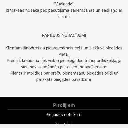
“Vudlande”.
Izmaksas nosaka pēc pasūtījuma saņemšanas un saskaņo ar
klientu.
PAPILDUS NOSACĪJUMI
Klientam jānodrošina piebraucamais ceļš un piekļuve piegādes
vietai.
Preču izkraušana tiek veikta pie piegādes transportlīdzekļa, ja
vien nav vienošanās par citiem nosacījumiem.
Klients ir atbildīgs par preču pieņemšanu piegādes brīdī un
paraksta piegādes pavadzīmi.
Pircējiem
Piegādes noteikumi
Kontakti