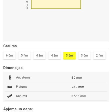
50 mm
Garums
6.0m
5.4m
4.8m
4.2m
3.6m
3.0m
2.4m
Dimensijas:
Augstums
50 mm
Platums
250 mm
Garums
3600 mm
Apjoms un cena: