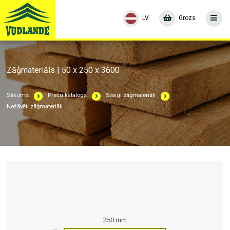
LV
Grozs
Zāģmateriāls | 50 x 250 x 3600
Sākums
Preču katalogs
Svaigi zāģmateriāli
Nežāvēti zāģmateriāli
250 mm