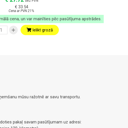
bez PVN
€ 33.54
Cena ar PVN 21%
imālā cena, un var mainīties pēc pasūtījuma apstrādes.
Ielikt grozā
saņemšanu mūsu ražotnē ar savu transportu.
doties pakaļ savam pasūtījumam uz adresi: