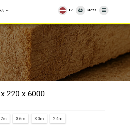
LV
Grozs
MS
 x 220 x 6000
.2m
3.6m
3.0m
2.4m