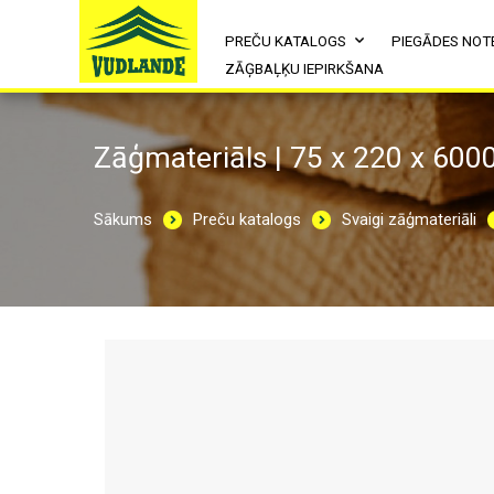
PREČU KATALOGS
PIEGĀDES NOT
ZĀĢBAĻĶU IEPIRKŠANA
Zāģmateriāls | 75 x 220 x 600
Sākums
Preču katalogs
Svaigi zāģmateriāli