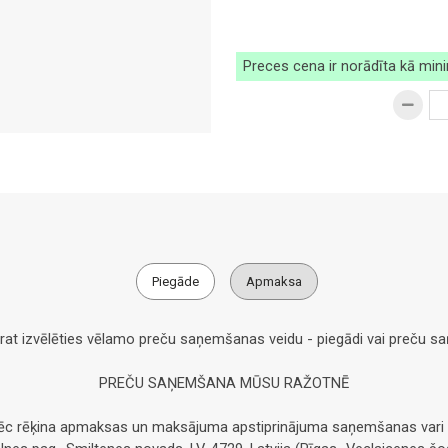
Preces cena ir norādīta kā min
Piegāde
Apmaksa
arat izvēlēties vēlamo preču saņemšanas veidu - piegādi vai preču 
PREČU SAŅEMŠANA MŪSU RAŽOTNĒ
pēc rēķina apmaksas un maksājuma apstiprinājuma saņemšanas vari 