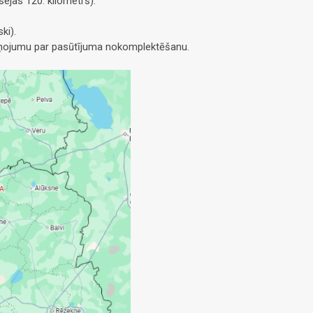
ejas 120. kilometrs).
ki).
ziņojumu par pasūtījuma nokomplektēšanu.