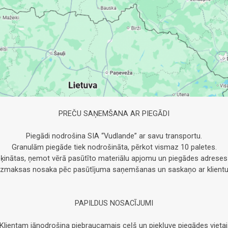
PREČU SAŅEMŠANA AR PIEGĀDI
Piegādi nodrošina SIA “Vudlande” ar savu transportu.
Granulām piegāde tiek nodrošināta, pērkot vismaz 10 paletes.
ķinātas, ņemot vērā pasūtīto materiālu apjomu un piegādes adreses
Izmaksas nosaka pēc pasūtījuma saņemšanas un saskaņo ar klientu
PAPILDUS NOSACĪJUMI
Klientam jānodrošina piebraucamais ceļš un piekļuve piegādes vietai