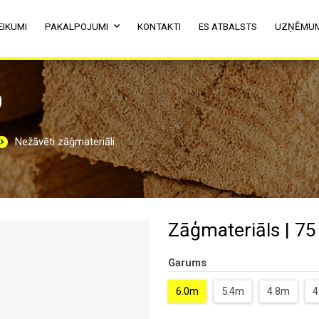
EIKUMI
PAKALPOJUMI
KONTAKTI
ES ATBALSTS
UZŅĒMU
0
Nežāvēti zāģmateriāli
Zāģmateriāls | 75
Garums
6.0m
5.4m
4.8m
4