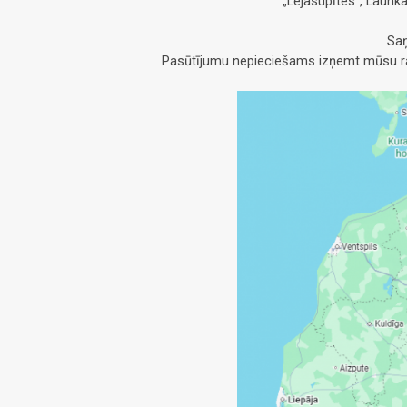
„Lejasupītes”, Launk
Saņ
Pasūtījumu nepieciešams izņemt mūsu raž