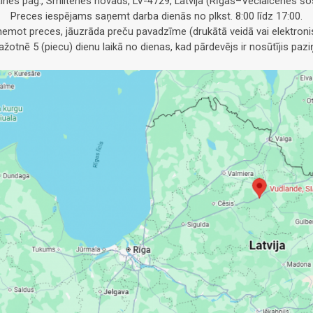
alnes pag., Smiltenes novads, LV-4729, Latvija (Rīgas–Veclaicenes šos
Preces iespējams saņemt darba dienās no plkst. 8:00 līdz 17:00.
emot preces, jāuzrāda preču pavadzīme (drukātā veidā vai elektronis
otnē 5 (piecu) dienu laikā no dienas, kad pārdevējs ir nosūtījis pa