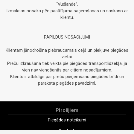
“Vudlande”.
Izmaksas nosaka pēc pasūtījuma saņemšanas un saskaņo ar
klientu.
PAPILDUS NOSACĪJUMI
Klientam jānodrošina piebraucamais ceļš un piekļuve piegādes
vietai.
Preču izkraušana tiek veikta pie piegādes transportlīdzekļa, ja
vien nav vienošanās par citiem nosacījumiem.
Klients ir atbildīgs par preču pieņemšanu piegādes brīdī un
paraksta piegādes pavadzīmi.
Pircējiem
Piegādes noteikumi
Kontakti