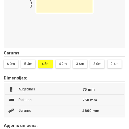
75 mm
Garums
6.0m
5.4m
4.8m
4.2m
3.6m
3.0m
2.4m
Dimensijas:
Augstums
75 mm
Platums
250 mm
Garums
4800 mm
Apjoms un cena: