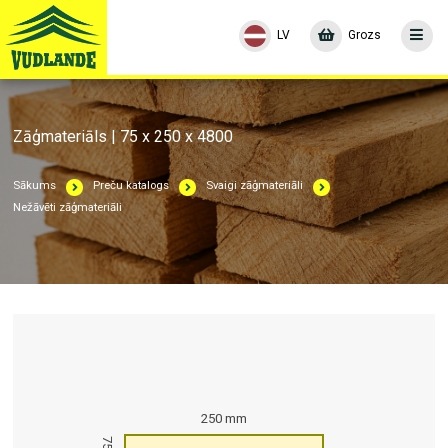
LV
Grozs
Zāģmateriāls | 75 x 250 x 4800
Sākums
Preču katalogs
Svaigi zāģmateriāli
Nežāvēti zāģmateriāli
250 mm