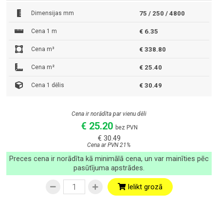
Dimensijas mm
75 / 250 / 4800
Cena 1 m
€ 6.35
Cena m³
€ 338.80
Cena m²
€ 25.40
Cena 1 dēlis
€ 30.49
Cena ir norādīta par vienu dēli
€ 25.20
bez PVN
€ 30.49
Cena ar PVN 21%
Preces cena ir norādīta kā minimālā cena, un var mainīties pēc
pasūtījuma apstrādes.
Ielikt grozā