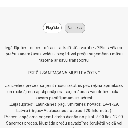
Piegāde
Apmaksa
Iegādājoties preces mūsu e-veikalā, Jūs varat izvēlēties vēlamo
preču saņemšanas veidu - piegādi vai preču saņemšanu mūsu
ražotnē ar savu transportu.
PREČU SAŅEMŠANA MŪSU RAŽOTNĒ
Ja izvēlies preces saņemt mūsu ražotnē, pēc rēķina apmaksas
un maksājuma apstiprinājuma saņemšanas vari doties pakaļ
savam pasūtījumam uz adresi:
„Lejasupītes”, Launkalnes pag., Smiltenes novads, LV-4729,
Latvija (Rīgas–Veclaicenes šosejas 120. kilometrs).
Preces iespējams saņemt darba dienās no plkst. 8:00 līdz 17:00.
Saņemot preces, jāuzrāda preču pavadzīme (drukātā veidā vai