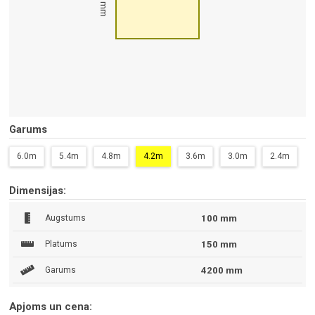
100 mm
Garums
6.0m
5.4m
4.8m
4.2m
3.6m
3.0m
2.4m
Dimensijas:
Augstums
100 mm
Platums
150 mm
Garums
4200 mm
Apjoms un cena: