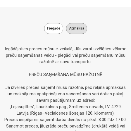
Piegāde
Apmaksa
Iegādājoties preces mūsu e-veikalā, Jūs varat izvēlēties vēlamo
preču saņemšanas veidu - piegādi vai preču saņemšanu mūsu
ražotnē ar savu transportu.
PREČU SAŅEMŠANA MŪSU RAŽOTNĒ
Ja izvēlies preces saņemt mūsu ražotnē, pēc rēķina apmaksas
un maksājuma apstiprinājuma saņemšanas vari doties pakaļ
savam pasūtījumam uz adresi:
„Lejasupītes”, Launkalnes pag., Smiltenes novads, LV-4729,
Latvija (Rīgas–Veclaicenes šosejas 120. kilometrs).
Preces iespējams saņemt darba dienās no plkst. 8:00 līdz 17:00.
Saņemot preces, jāuzrāda preču pavadzīme (drukātā veidā vai