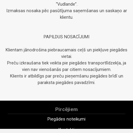
“Vudlande”.
Izmaksas nosaka pēc pasūtījuma saņemšanas un saskaņo ar
klientu.
PAPILDUS NOSACĪJUMI
Klientam jānodrošina piebraucamais ceļš un piekļuve piegādes
vietai.
Preču izkraušana tiek veikta pie piegādes transportlīdzekļa, ja
vien nav vienošanās par citiem nosacījumiem.
Klients ir atbildīgs par preču pieņemšanu piegādes brīdī un
paraksta piegādes pavadzīmi.
Pircējiem
Piegādes noteikumi
Kontakti