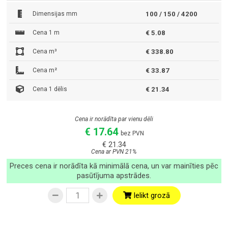
Dimensijas mm
100 / 150 / 4200
Cena 1 m
€ 5.08
Cena m³
€ 338.80
Cena m²
€ 33.87
Cena 1 dēlis
€ 21.34
Cena ir norādīta par vienu dēli
€ 17.64
bez PVN
€ 21.34
Cena ar PVN 21%
Preces cena ir norādīta kā minimālā cena, un var mainīties pēc
pasūtījuma apstrādes.
Ielikt grozā