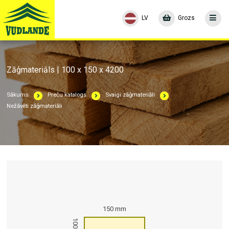
LV
Grozs
Zāģmateriāls | 100 x 150 x 4200
Sākums
Preču katalogs
Svaigi zāģmateriāli
Nežāvēti zāģmateriāli
150 mm