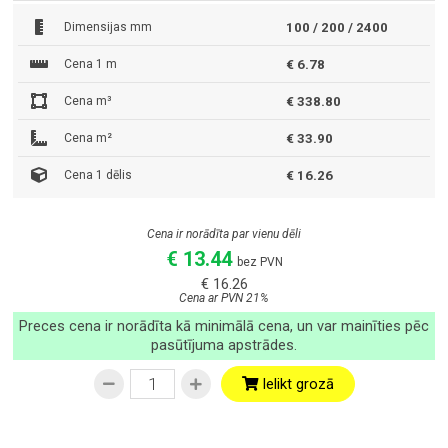
Dimensijas mm
100 / 200 / 2400
Cena 1 m
€ 6.78
Cena m³
€ 338.80
Cena m²
€ 33.90
Cena 1 dēlis
€ 16.26
Cena ir norādīta par vienu dēli
€ 13.44
bez PVN
€ 16.26
Cena ar PVN 21%
Preces cena ir norādīta kā minimālā cena, un var mainīties pēc
pasūtījuma apstrādes.
Ielikt grozā