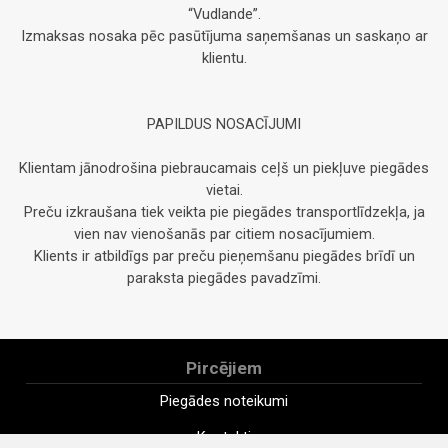
“Vudlande”.
Izmaksas nosaka pēc pasūtījuma saņemšanas un saskaņo ar
klientu.
PAPILDUS NOSACĪJUMI
Klientam jānodrošina piebraucamais ceļš un piekļuve piegādes
vietai.
Preču izkraušana tiek veikta pie piegādes transportlīdzekļa, ja
vien nav vienošanās par citiem nosacījumiem.
Klients ir atbildīgs par preču pieņemšanu piegādes brīdī un
paraksta piegādes pavadzīmi.
Pircējiem
Piegādes noteikumi
Kontakti