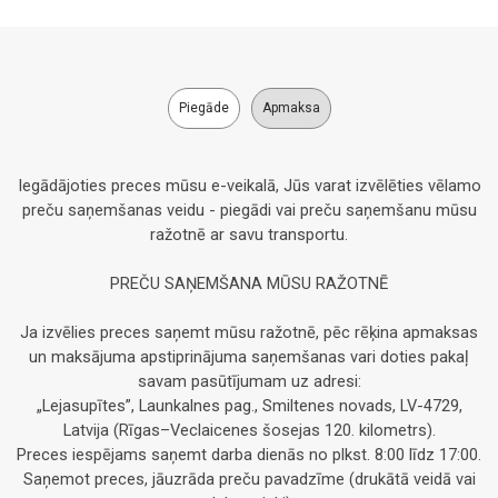
Piegāde
Apmaksa
Iegādājoties preces mūsu e-veikalā, Jūs varat izvēlēties vēlamo
preču saņemšanas veidu - piegādi vai preču saņemšanu mūsu
ražotnē ar savu transportu.
PREČU SAŅEMŠANA MŪSU RAŽOTNĒ
Ja izvēlies preces saņemt mūsu ražotnē, pēc rēķina apmaksas
un maksājuma apstiprinājuma saņemšanas vari doties pakaļ
savam pasūtījumam uz adresi:
„Lejasupītes”, Launkalnes pag., Smiltenes novads, LV-4729,
Latvija (Rīgas–Veclaicenes šosejas 120. kilometrs).
Preces iespējams saņemt darba dienās no plkst. 8:00 līdz 17:00.
Saņemot preces, jāuzrāda preču pavadzīme (drukātā veidā vai