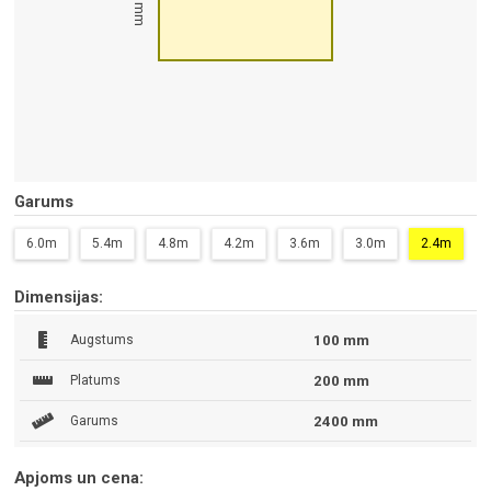
100 mm
Garums
6.0m
5.4m
4.8m
4.2m
3.6m
3.0m
2.4m
Dimensijas:
Augstums
100 mm
Platums
200 mm
Garums
2400 mm
Apjoms un cena: