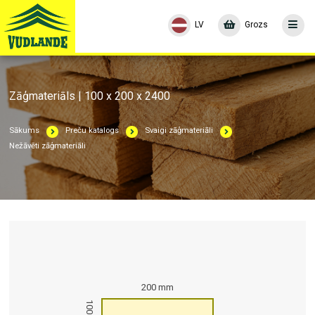
LV
Grozs
Zāģmateriāls | 100 x 200 x 2400
Sākums
Preču katalogs
Svaigi zāģmateriāli
Nežāvēti zāģmateriāli
200 mm