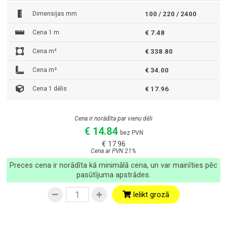
Dimensijas mm
100 / 220 / 2400
Cena 1 m
€ 7.48
Cena m³
€ 338.80
Cena m²
€ 34.00
Cena 1 dēlis
€ 17.96
Cena ir norādīta par vienu dēli
€ 14.84
bez PVN
€ 17.96
Cena ar PVN 21%
Preces cena ir norādīta kā minimālā cena, un var mainīties pēc
pasūtījuma apstrādes.
Ielikt grozā