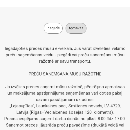
Piegāde
Apmaksa
Iegādājoties preces mūsu e-veikalā, Jūs varat izvēlēties vēlamo
preču saņemšanas veidu - piegādi vai preču saņemšanu mūsu
ražotnē ar savu transportu.
PREČU SAŅEMŠANA MŪSU RAŽOTNĒ
Ja izvēlies preces saņemt mūsu ražotnē, pēc rēķina apmaksas
un maksājuma apstiprinājuma saņemšanas vari doties pakaļ
savam pasūtījumam uz adresi:
„Lejasupītes”, Launkalnes pag., Smiltenes novads, LV-4729,
Latvija (Rīgas–Veclaicenes šosejas 120. kilometrs).
Preces iespējams saņemt darba dienās no plkst. 8:00 līdz 17:00.
Saņemot preces, jāuzrāda preču pavadzīme (drukātā veidā vai