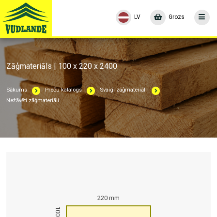
LV
Grozs
Zāģmateriāls | 100 x 220 x 2400
Sākums
Preču katalogs
Svaigi zāģmateriāli
Nežāvēti zāģmateriāli
220 mm