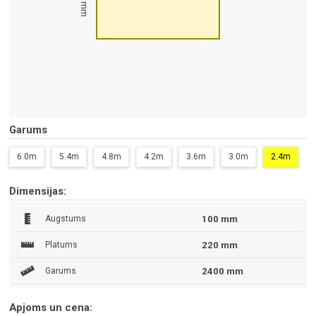
100 mm
Garums
6.0m
5.4m
4.8m
4.2m
3.6m
3.0m
2.4m
Dimensijas:
Augstums
100 mm
Platums
220 mm
Garums
2400 mm
Apjoms un cena: