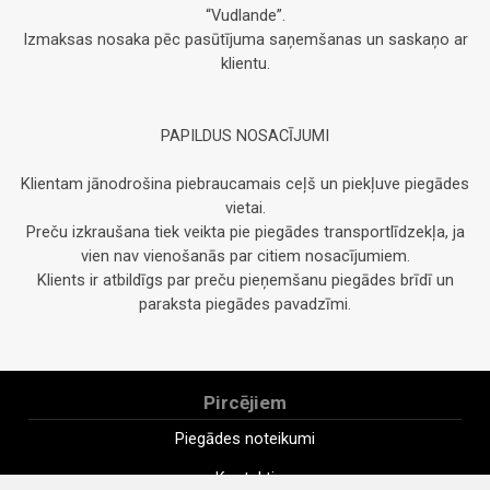
“Vudlande”.
Izmaksas nosaka pēc pasūtījuma saņemšanas un saskaņo ar
klientu.
PAPILDUS NOSACĪJUMI
Klientam jānodrošina piebraucamais ceļš un piekļuve piegādes
vietai.
Preču izkraušana tiek veikta pie piegādes transportlīdzekļa, ja
vien nav vienošanās par citiem nosacījumiem.
Klients ir atbildīgs par preču pieņemšanu piegādes brīdī un
paraksta piegādes pavadzīmi.
Pircējiem
Piegādes noteikumi
Kontakti