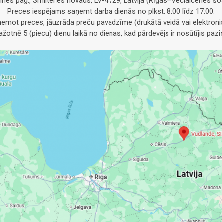
alnes pag., Smiltenes novads, LV-4729, Latvija (Rīgas–Veclaicenes šos
Preces iespējams saņemt darba dienās no plkst. 8:00 līdz 17:00.
emot preces, jāuzrāda preču pavadzīme (drukātā veidā vai elektronis
otnē 5 (piecu) dienu laikā no dienas, kad pārdevējs ir nosūtījis pa