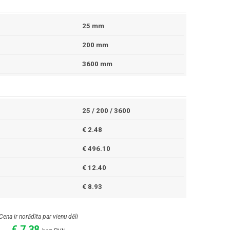
25 mm
200 mm
3600 mm
25 / 200 / 3600
€ 2.48
€ 496.10
€ 12.40
€ 8.93
Cena ir norādīta par vienu dēli
€ 7.38