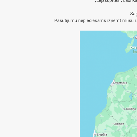
„Lejasupītes”, Launk
Saņ
Pasūtījumu nepieciešams izņemt mūsu raž