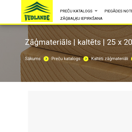
PREČU KATALOGS
PIEGĀDES NOT
ZĀĢBAĻĶU IEPIRKŠANA
Zāģmateriāls | kaltēts | 25 x 2
Sākums
Preču katalogs
Kaltēti zāģmateriāli