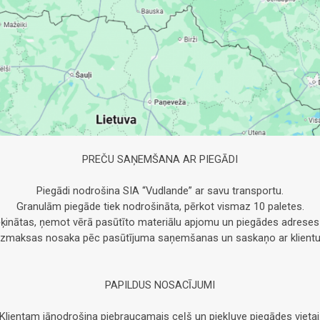
PREČU SAŅEMŠANA AR PIEGĀDI
Piegādi nodrošina SIA “Vudlande” ar savu transportu.
Granulām piegāde tiek nodrošināta, pērkot vismaz 10 paletes.
ķinātas, ņemot vērā pasūtīto materiālu apjomu un piegādes adreses
Izmaksas nosaka pēc pasūtījuma saņemšanas un saskaņo ar klientu
PAPILDUS NOSACĪJUMI
Klientam jānodrošina piebraucamais ceļš un piekļuve piegādes vietai