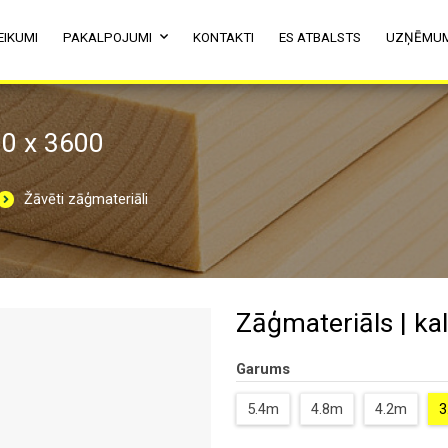
EIKUMI
PAKALPOJUMI
KONTAKTI
ES ATBALSTS
UZŅĒMU
00 x 3600
Žāvēti zāģmateriāli
Zāģmateriāls | kal
Garums
5.4m
4.8m
4.2m
3