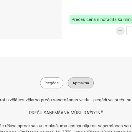
Preces cena ir norādīta kā min
Piegāde
Apmaksa
arat izvēlēties vēlamo preču saņemšanas veidu - piegādi vai preču 
PREČU SAŅEMŠANA MŪSU RAŽOTNĒ
pēc rēķina apmaksas un maksājuma apstiprinājuma saņemšanas vari 