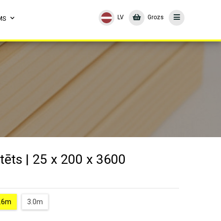
LV
Grozs
MS
tēts | 25 x 200 x 3600
.6m
3.0m