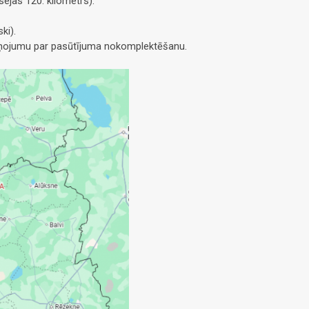
ejas 120. kilometrs).
ki).
ziņojumu par pasūtījuma nokomplektēšanu.