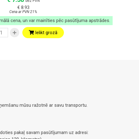
bez PVN
€ 8.93
Cena ar PVN 21%
imālā cena, un var mainīties pēc pasūtījuma apstrādes.
Ielikt grozā
saņemšanu mūsu ražotnē ar savu transportu.
doties pakaļ savam pasūtījumam uz adresi: