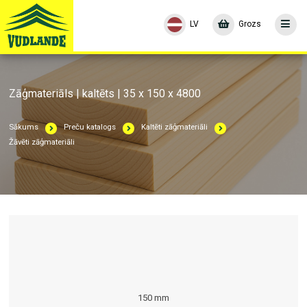
LV
Grozs
Zāģmateriāls | kaltēts | 35 x 150 x 4800
Sākums
Preču katalogs
Kaltēti zāģmateriāli
Žāvēti zāģmateriāli
150 mm