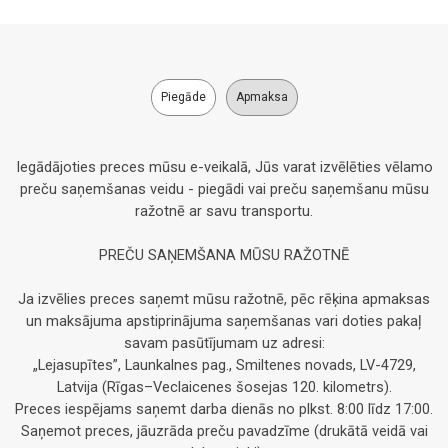
Piegāde
Apmaksa
Iegādājoties preces mūsu e-veikalā, Jūs varat izvēlēties vēlamo
preču saņemšanas veidu - piegādi vai preču saņemšanu mūsu
ražotnē ar savu transportu.
PREČU SAŅEMŠANA MŪSU RAŽOTNĒ
Ja izvēlies preces saņemt mūsu ražotnē, pēc rēķina apmaksas
un maksājuma apstiprinājuma saņemšanas vari doties pakaļ
savam pasūtījumam uz adresi:
„Lejasupītes”, Launkalnes pag., Smiltenes novads, LV-4729,
Latvija (Rīgas–Veclaicenes šosejas 120. kilometrs).
Preces iespējams saņemt darba dienās no plkst. 8:00 līdz 17:00.
Saņemot preces, jāuzrāda preču pavadzīme (drukātā veidā vai