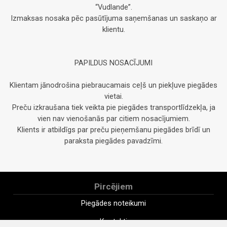
“Vudlande”.
Izmaksas nosaka pēc pasūtījuma saņemšanas un saskaņo ar
klientu.
PAPILDUS NOSACĪJUMI
Klientam jānodrošina piebraucamais ceļš un piekļuve piegādes
vietai.
Preču izkraušana tiek veikta pie piegādes transportlīdzekļa, ja
vien nav vienošanās par citiem nosacījumiem.
Klients ir atbildīgs par preču pieņemšanu piegādes brīdī un
paraksta piegādes pavadzīmi.
Pircējiem
Piegādes noteikumi
Kontakti