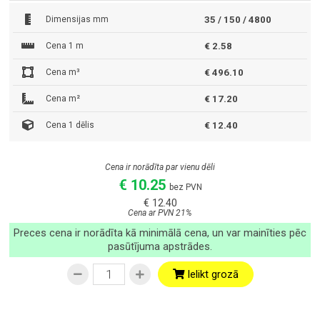
Dimensijas mm
35 / 150 / 4800
Cena 1 m
€ 2.58
Cena m³
€ 496.10
Cena m²
€ 17.20
Cena 1 dēlis
€ 12.40
Cena ir norādīta par vienu dēli
€ 10.25
bez PVN
€ 12.40
Cena ar PVN 21%
Preces cena ir norādīta kā minimālā cena, un var mainīties pēc
pasūtījuma apstrādes.
Ielikt grozā