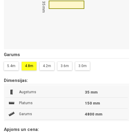
35 mm
Garums
5.4m
4.8m
4.2m
3.6m
3.0m
Dimensijas:
Augstums
35 mm
Platums
150 mm
Garums
4800 mm
Apjoms un cena: