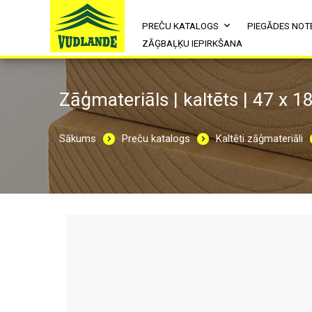
PREČU KATALOGS
PIEGĀDES NOT
ZĀĢBAĻĶU IEPIRKŠANA
Zāģmateriāls | kaltēts | 47 x 1
Sākums
Preču katalogs
Kaltēti zāģmateriāli