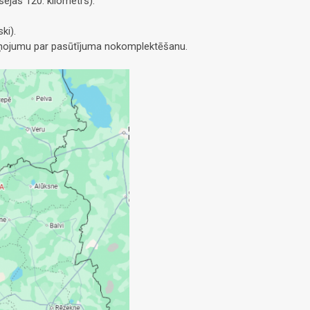
ejas 120. kilometrs).
ki).
ziņojumu par pasūtījuma nokomplektēšanu.