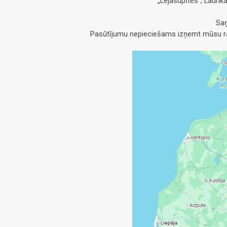
„Lejasupītes”, Launk
Saņ
Pasūtījumu nepieciešams izņemt mūsu raž