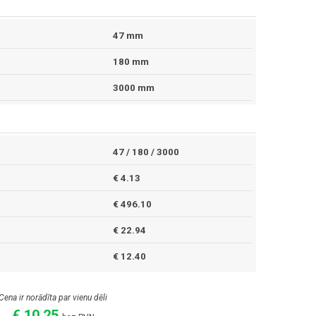
47 mm
180 mm
3000 mm
47 / 180 / 3000
€ 4.13
€ 496.10
€ 22.94
€ 12.40
Cena ir norādīta par vienu dēli
€ 10.25