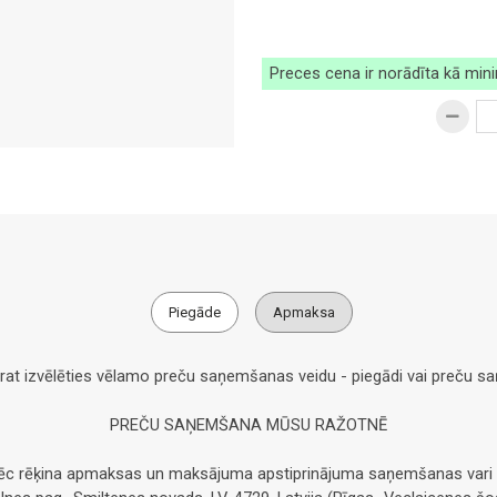
Preces cena ir norādīta kā min
Piegāde
Apmaksa
arat izvēlēties vēlamo preču saņemšanas veidu - piegādi vai preču 
PREČU SAŅEMŠANA MŪSU RAŽOTNĒ
pēc rēķina apmaksas un maksājuma apstiprinājuma saņemšanas vari 