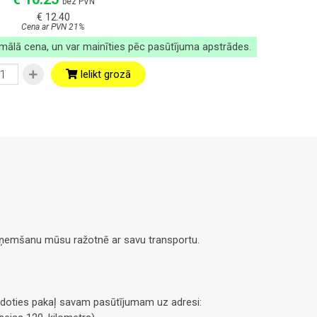
bez PVN
€ 12.40
Cena ar PVN 21%
imālā cena, un var mainīties pēc pasūtījuma apstrādes.
Ielikt grozā
saņemšanu mūsu ražotnē ar savu transportu.
doties pakaļ savam pasūtījumam uz adresi: