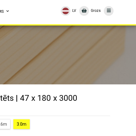
LV
Grozs
MS
tēts | 47 x 180 x 3000
.6m
3.0m