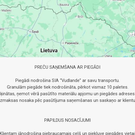
PREČU SAŅEMŠANA AR PIEGĀDI
Piegādi nodrošina SIA “Vudlande” ar savu transportu.
Granulām piegāde tiek nodrošināta, pērkot vismaz 10 paletes.
ķinātas, ņemot vērā pasūtīto materiālu apjomu un piegādes adreses
Izmaksas nosaka pēc pasūtījuma saņemšanas un saskaņo ar klientu
PAPILDUS NOSACĪJUMI
Klientam jānodrošina piebraucamais ceļš un piekļuve piegādes vietai