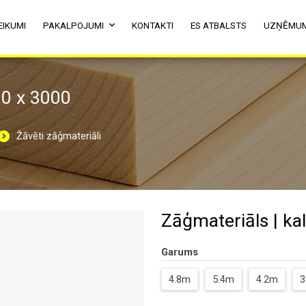
EIKUMI
PAKALPOJUMI
KONTAKTI
ES ATBALSTS
UZŅĒMU
80 x 3000
Žāvēti zāģmateriāli
Zāģmateriāls | kal
Garums
4.8m
5.4m
4.2m
3