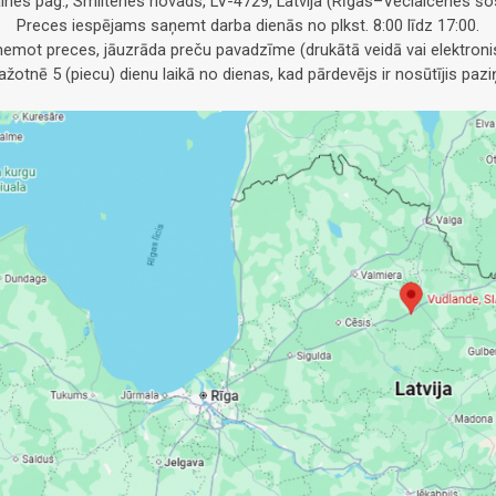
alnes pag., Smiltenes novads, LV-4729, Latvija (Rīgas–Veclaicenes šos
Preces iespējams saņemt darba dienās no plkst. 8:00 līdz 17:00.
emot preces, jāuzrāda preču pavadzīme (drukātā veidā vai elektronis
otnē 5 (piecu) dienu laikā no dienas, kad pārdevējs ir nosūtījis pa