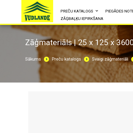
PREČU KATALOGS
PIEGĀDES NOT
ZĀĢBAĻĶU IEPIRKŠANA
Zāģmateriāls | 25 x 125 x 360
Sākums
Preču katalogs
Svaigi zāģmateriāli