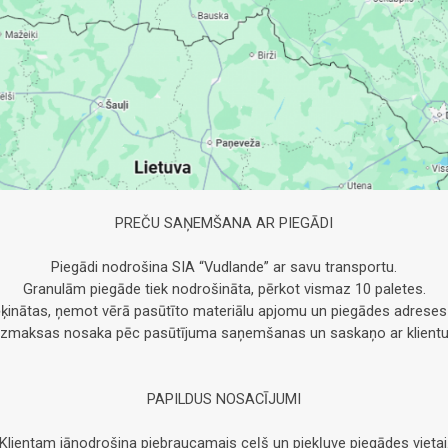
PREČU SAŅEMŠANA AR PIEGĀDI
Piegādi nodrošina SIA “Vudlande” ar savu transportu.
Granulām piegāde tiek nodrošināta, pērkot vismaz 10 paletes.
ķinātas, ņemot vērā pasūtīto materiālu apjomu un piegādes adreses
Izmaksas nosaka pēc pasūtījuma saņemšanas un saskaņo ar klientu
PAPILDUS NOSACĪJUMI
Klientam jānodrošina piebraucamais ceļš un piekļuve piegādes vietai