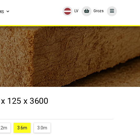
LV
Grozs
MS
 x 125 x 3600
.2m
3.6m
3.0m