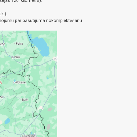
ejas 120. kilometrs).
ki).
ziņojumu par pasūtījuma nokomplektēšanu.