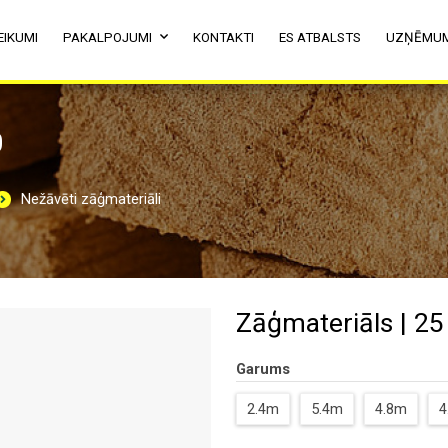
EIKUMI
PAKALPOJUMI
KONTAKTI
ES ATBALSTS
UZŅĒMU
0
Nežāvēti zāģmateriāli
Zāģmateriāls | 25
Garums
2.4m
5.4m
4.8m
4