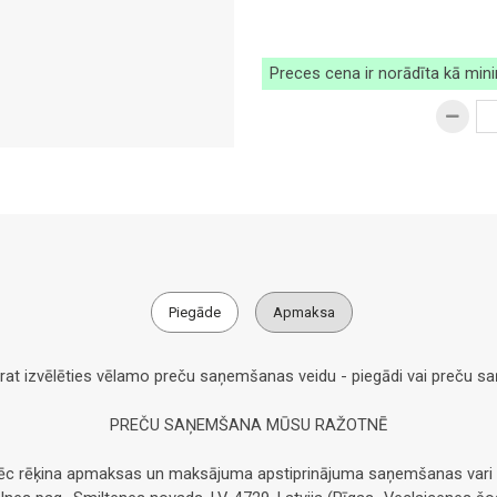
Preces cena ir norādīta kā min
Piegāde
Apmaksa
arat izvēlēties vēlamo preču saņemšanas veidu - piegādi vai preču 
PREČU SAŅEMŠANA MŪSU RAŽOTNĒ
pēc rēķina apmaksas un maksājuma apstiprinājuma saņemšanas vari 