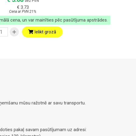
bez PVN
€ 3.73
Cena ar PVN 21%
imālā cena, un var mainīties pēc pasūtījuma apstrādes.
Ielikt grozā
saņemšanu mūsu ražotnē ar savu transportu.
doties pakaļ savam pasūtījumam uz adresi: