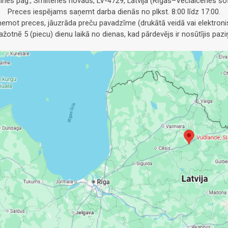
alnes pag., Smiltenes novads, LV-4729, Latvija (Rīgas–Veclaicenes šos
Preces iespējams saņemt darba dienās no plkst. 8:00 līdz 17:00.
emot preces, jāuzrāda preču pavadzīme (drukātā veidā vai elektronis
otnē 5 (piecu) dienu laikā no dienas, kad pārdevējs ir nosūtījis pa