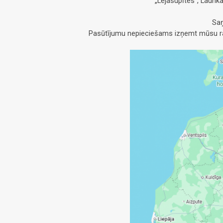
„Lejasupītes”, Launk
Saņ
Pasūtījumu nepieciešams izņemt mūsu raž