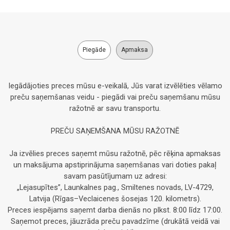
Piegāde
Apmaksa
Iegādājoties preces mūsu e-veikalā, Jūs varat izvēlēties vēlamo
preču saņemšanas veidu - piegādi vai preču saņemšanu mūsu
ražotnē ar savu transportu.
PREČU SAŅEMŠANA MŪSU RAŽOTNĒ
Ja izvēlies preces saņemt mūsu ražotnē, pēc rēķina apmaksas
un maksājuma apstiprinājuma saņemšanas vari doties pakaļ
savam pasūtījumam uz adresi:
„Lejasupītes”, Launkalnes pag., Smiltenes novads, LV-4729,
Latvija (Rīgas–Veclaicenes šosejas 120. kilometrs).
Preces iespējams saņemt darba dienās no plkst. 8:00 līdz 17:00.
Saņemot preces, jāuzrāda preču pavadzīme (drukātā veidā vai