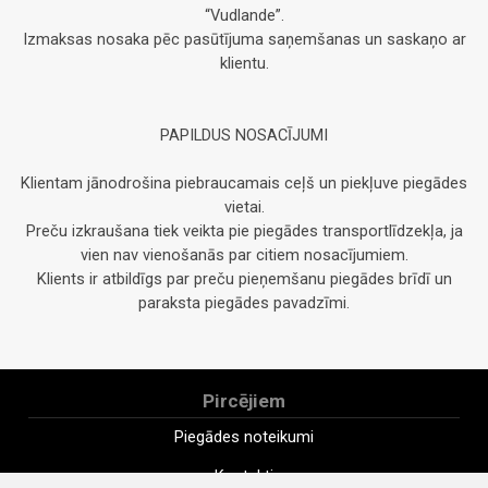
“Vudlande”.
Izmaksas nosaka pēc pasūtījuma saņemšanas un saskaņo ar
klientu.
PAPILDUS NOSACĪJUMI
Klientam jānodrošina piebraucamais ceļš un piekļuve piegādes
vietai.
Preču izkraušana tiek veikta pie piegādes transportlīdzekļa, ja
vien nav vienošanās par citiem nosacījumiem.
Klients ir atbildīgs par preču pieņemšanu piegādes brīdī un
paraksta piegādes pavadzīmi.
Pircējiem
Piegādes noteikumi
Kontakti