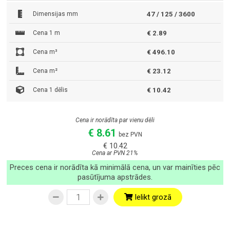
Dimensijas mm
47 / 125 / 3600
Cena 1 m
€ 2.89
Cena m³
€ 496.10
Cena m²
€ 23.12
Cena 1 dēlis
€ 10.42
Cena ir norādīta par vienu dēli
€ 8.61
bez PVN
€ 10.42
Cena ar PVN 21%
Preces cena ir norādīta kā minimālā cena, un var mainīties pēc
pasūtījuma apstrādes.
Ielikt grozā