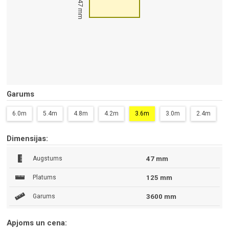
47 mm
Garums
6.0m
5.4m
4.8m
4.2m
3.6m
3.0m
2.4m
Dimensijas:
Augstums
47 mm
Platums
125 mm
Garums
3600 mm
Apjoms un cena: