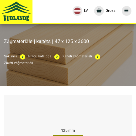
LV
Grozs
Zāģmateriāls | kaltēts | 47 x 125 x 3600
Sākums
Preču katalogs
Kaltēti zāģmateriāli
Žāvēti zāģmateriāli
125 mm