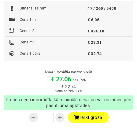
Dimensijas mm
47 / 260 / 5400
Cena 1 m
€ 6.06
Cena m³
€ 496.10
Cena m²
€ 23.31
Cena 1 dēlis
€ 32.74
Cena ir norādīta par vienu dēli
€ 27.06
bez PVN
€ 32.74
Cena ar PVN 21%
Preces cena ir norādīta kā minimālā cena, un var mainīties pēc
pasūtījuma apstrādes.
Ielikt grozā