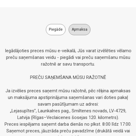
Piegāde
Apmaksa
Iegādājoties preces mūsu e-veikalā, Jūs varat izvēlēties vēlamo
preču saņemšanas veidu - piegādi vai preču saņemšanu mūsu
ražotnē ar savu transportu.
PREČU SAŅEMŠANA MŪSU RAŽOTNĒ
Ja izvēlies preces saņemt mūsu ražotnē, pēc rēķina apmaksas
un maksājuma apstiprinājuma saņemšanas vari doties pakaļ
savam pasūtījumam uz adresi:
„Lejasupītes”, Launkalnes pag., Smiltenes novads, LV-4729,
Latvija (Rīgas–Veclaicenes šosejas 120. kilometrs).
Preces iespējams saņemt darba dienās no plkst. 8:00 līdz 17:00.
Saņemot preces, jāuzrāda preču pavadzīme (drukātā veidā vai