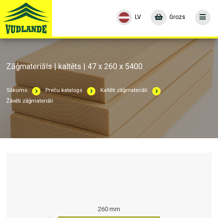
LV
Grozs
Zāģmateriāls | kaltēts | 47 x 260 x 5400
Sākums
Preču katalogs
Kaltēti zāģmateriāli
Žāvēti zāģmateriāli
260 mm