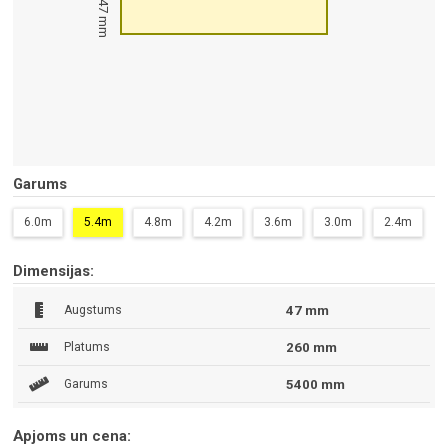
47 mm
Garums
6.0m
5.4m
4.8m
4.2m
3.6m
3.0m
2.4m
Dimensijas:
Augstums
47 mm
Platums
260 mm
Garums
5400 mm
Apjoms un cena: