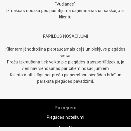
“Vudlande”.
Izmaksas nosaka pēc pasūtījuma saņemšanas un saskaņo ar
klientu.
PAPILDUS NOSACĪJUMI
Klientam jānodrošina piebraucamais ceļš un piekļuve piegādes
vietai.
Preču izkraušana tiek veikta pie piegādes transportlīdzekļa, ja
vien nav vienošanās par citiem nosacījumiem.
Klients ir atbildīgs par preču pieņemšanu piegādes brīdī un
paraksta piegādes pavadzīmi.
Pircējiem
Piegādes noteikumi
Kontakti