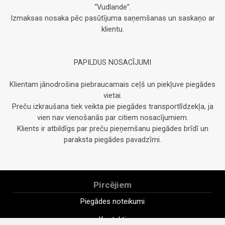
“Vudlande”.
Izmaksas nosaka pēc pasūtījuma saņemšanas un saskaņo ar
klientu.
PAPILDUS NOSACĪJUMI
Klientam jānodrošina piebraucamais ceļš un piekļuve piegādes
vietai.
Preču izkraušana tiek veikta pie piegādes transportlīdzekļa, ja
vien nav vienošanās par citiem nosacījumiem.
Klients ir atbildīgs par preču pieņemšanu piegādes brīdī un
paraksta piegādes pavadzīmi.
Pircējiem
Piegādes noteikumi
Kontakti