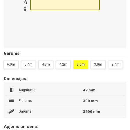
47 mm
Garums
6.0m
5.4m
4.8m
4.2m
3.6m
3.0m
2.4m
Dimensijas:
Augstums
47 mm
Platums
300 mm
Garums
3600 mm
Apjoms un cena: