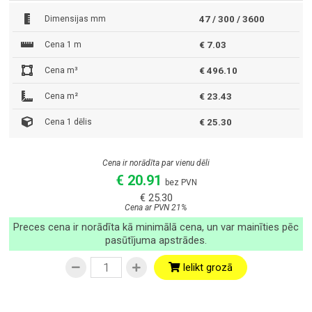
Dimensijas mm
47 / 300 / 3600
Cena 1 m
€ 7.03
Cena m³
€ 496.10
Cena m²
€ 23.43
Cena 1 dēlis
€ 25.30
Cena ir norādīta par vienu dēli
€ 20.91
bez PVN
€ 25.30
Cena ar PVN 21%
Preces cena ir norādīta kā minimālā cena, un var mainīties pēc
pasūtījuma apstrādes.
Ielikt grozā