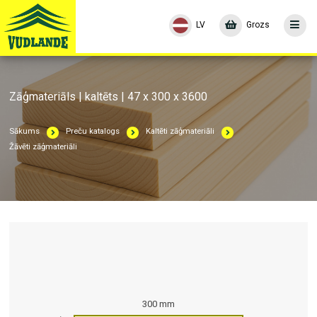
LV
Grozs
Zāģmateriāls | kaltēts | 47 x 300 x 3600
Sākums
Preču katalogs
Kaltēti zāģmateriāli
Žāvēti zāģmateriāli
300 mm