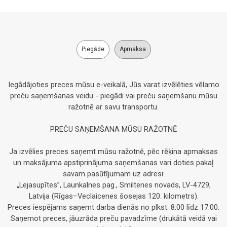
Piegāde
Apmaksa
Iegādājoties preces mūsu e-veikalā, Jūs varat izvēlēties vēlamo
preču saņemšanas veidu - piegādi vai preču saņemšanu mūsu
ražotnē ar savu transportu.
PREČU SAŅEMŠANA MŪSU RAŽOTNĒ
Ja izvēlies preces saņemt mūsu ražotnē, pēc rēķina apmaksas
un maksājuma apstiprinājuma saņemšanas vari doties pakaļ
savam pasūtījumam uz adresi:
„Lejasupītes”, Launkalnes pag., Smiltenes novads, LV-4729,
Latvija (Rīgas–Veclaicenes šosejas 120. kilometrs).
Preces iespējams saņemt darba dienās no plkst. 8:00 līdz 17:00.
Saņemot preces, jāuzrāda preču pavadzīme (drukātā veidā vai