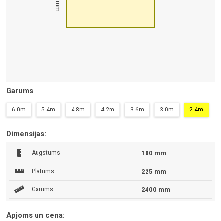
100 mm
Garums
6.0m
5.4m
4.8m
4.2m
3.6m
3.0m
2.4m
Dimensijas:
Augstums
100 mm
Platums
225 mm
Garums
2400 mm
Apjoms un cena: