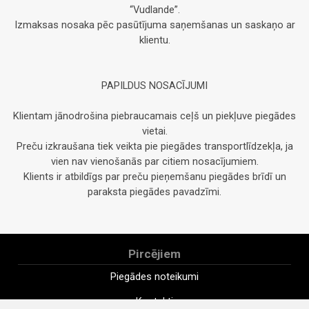
“Vudlande”.
Izmaksas nosaka pēc pasūtījuma saņemšanas un saskaņo ar
klientu.
PAPILDUS NOSACĪJUMI
Klientam jānodrošina piebraucamais ceļš un piekļuve piegādes
vietai.
Preču izkraušana tiek veikta pie piegādes transportlīdzekļa, ja
vien nav vienošanās par citiem nosacījumiem.
Klients ir atbildīgs par preču pieņemšanu piegādes brīdī un
paraksta piegādes pavadzīmi.
Pircējiem
Piegādes noteikumi
Kontakti