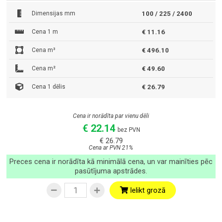
Dimensijas mm
100 / 225 / 2400
Cena 1 m
€ 11.16
Cena m³
€ 496.10
Cena m²
€ 49.60
Cena 1 dēlis
€ 26.79
Cena ir norādīta par vienu dēli
€ 22.14
bez PVN
€ 26.79
Cena ar PVN 21%
Preces cena ir norādīta kā minimālā cena, un var mainīties pēc
pasūtījuma apstrādes.
Ielikt grozā