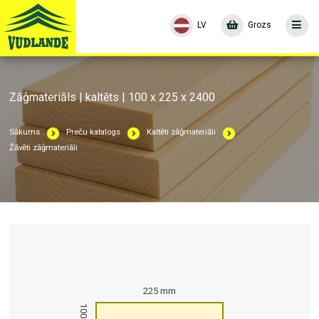
LV
Grozs
Zāģmateriāls | kaltēts | 100 x 225 x 2400
Sākums
Preču katalogs
Kaltēti zāģmateriāli
Žāvēti zāģmateriāli
225 mm