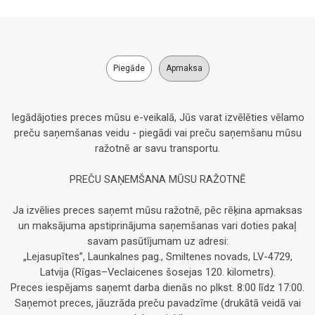
Piegāde
Apmaksa
Iegādājoties preces mūsu e-veikalā, Jūs varat izvēlēties vēlamo
preču saņemšanas veidu - piegādi vai preču saņemšanu mūsu
ražotnē ar savu transportu.
PREČU SAŅEMŠANA MŪSU RAŽOTNĒ
Ja izvēlies preces saņemt mūsu ražotnē, pēc rēķina apmaksas
un maksājuma apstiprinājuma saņemšanas vari doties pakaļ
savam pasūtījumam uz adresi:
„Lejasupītes”, Launkalnes pag., Smiltenes novads, LV-4729,
Latvija (Rīgas–Veclaicenes šosejas 120. kilometrs).
Preces iespējams saņemt darba dienās no plkst. 8:00 līdz 17:00.
Saņemot preces, jāuzrāda preču pavadzīme (drukātā veidā vai