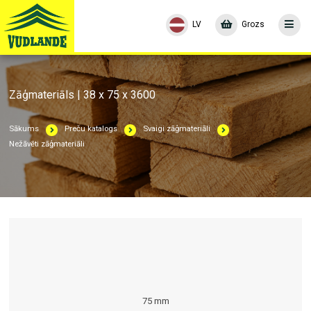
LV
Grozs
Zāģmateriāls | 38 x 75 x 3600
Sākums
Preču katalogs
Svaigi zāģmateriāli
Nežāvēti zāģmateriāli
75 mm