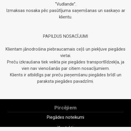
“Vudlande”.
Izmaksas nosaka pēc pasūtījuma saņemšanas un saskaņo ar
klientu.
PAPILDUS NOSACĪJUMI
Klientam jānodrošina piebraucamais ceļš un piekļuve piegādes
vietai.
Preču izkraušana tiek veikta pie piegādes transportlīdzekļa, ja
vien nav vienošanās par citiem nosacījumiem.
Klients ir atbildīgs par preču pieņemšanu piegādes brīdī un
paraksta piegādes pavadzīmi.
Pircējiem
Piegādes noteikumi
Kontakti