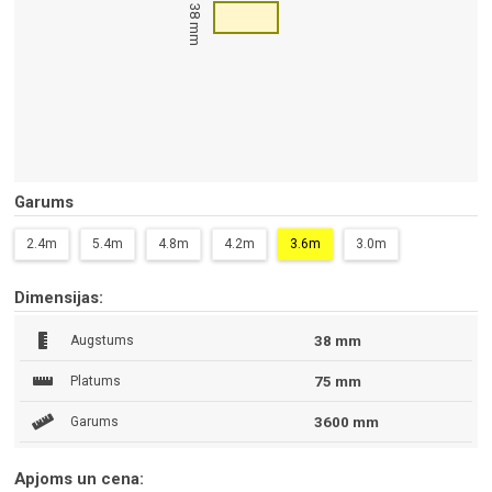
38 mm
Garums
2.4m
5.4m
4.8m
4.2m
3.6m
3.0m
Dimensijas:
Augstums
38 mm
Platums
75 mm
Garums
3600 mm
Apjoms un cena: