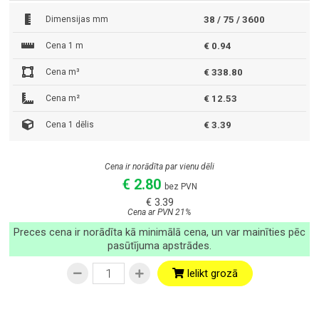
Dimensijas mm
38 / 75 / 3600
Cena 1 m
€ 0.94
Cena m³
€ 338.80
Cena m²
€ 12.53
Cena 1 dēlis
€ 3.39
Cena ir norādīta par vienu dēli
€ 2.80
bez PVN
€ 3.39
Cena ar PVN 21%
Preces cena ir norādīta kā minimālā cena, un var mainīties pēc
pasūtījuma apstrādes.
Ielikt grozā