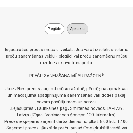
Piegāde
Apmaksa
Iegādājoties preces mūsu e-veikalā, Jūs varat izvēlēties vēlamo
preču saņemšanas veidu - piegādi vai preču saņemšanu mūsu
ražotnē ar savu transportu.
PREČU SAŅEMŠANA MŪSU RAŽOTNĒ
Ja izvēlies preces saņemt mūsu ražotnē, pēc rēķina apmaksas
un maksājuma apstiprinājuma saņemšanas vari doties pakaļ
savam pasūtījumam uz adresi:
„Lejasupītes”, Launkalnes pag., Smiltenes novads, LV-4729,
Latvija (Rīgas–Veclaicenes šosejas 120. kilometrs).
Preces iespējams saņemt darba dienās no plkst. 8:00 līdz 17:00.
Saņemot preces, jāuzrāda preču pavadzīme (drukātā veidā vai