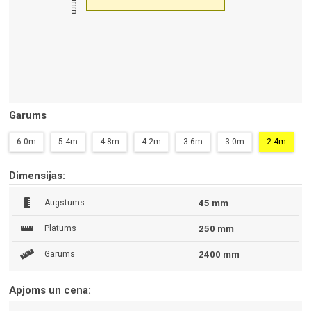
45 mm
Garums
6.0m
5.4m
4.8m
4.2m
3.6m
3.0m
2.4m
Dimensijas:
Augstums
45 mm
Platums
250 mm
Garums
2400 mm
Apjoms un cena: