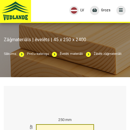
LV
Grozs
Zāģmateriāls | ēvelēts | 45 x 250 x 2400
Sākums
Preču katalogs
Ēvelēti materiāli
Žāvēti zāģmateriāli
250 mm