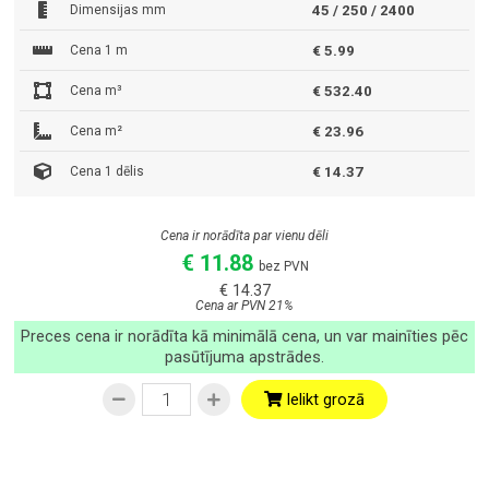
Dimensijas mm
45 / 250 / 2400
Cena 1 m
€ 5.99
Cena m³
€ 532.40
Cena m²
€ 23.96
Cena 1 dēlis
€ 14.37
Cena ir norādīta par vienu dēli
€ 11.88
bez PVN
€ 14.37
Cena ar PVN 21%
Preces cena ir norādīta kā minimālā cena, un var mainīties pēc
pasūtījuma apstrādes.
Ielikt grozā