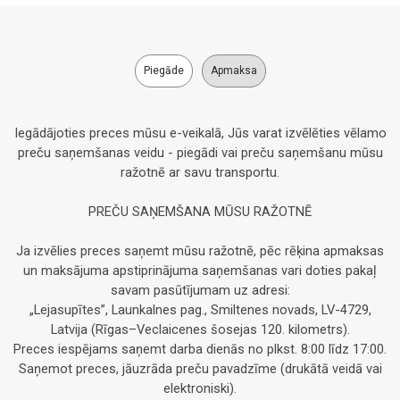
Piegāde
Apmaksa
Iegādājoties preces mūsu e-veikalā, Jūs varat izvēlēties vēlamo
preču saņemšanas veidu - piegādi vai preču saņemšanu mūsu
ražotnē ar savu transportu.
PREČU SAŅEMŠANA MŪSU RAŽOTNĒ
Ja izvēlies preces saņemt mūsu ražotnē, pēc rēķina apmaksas
un maksājuma apstiprinājuma saņemšanas vari doties pakaļ
savam pasūtījumam uz adresi:
„Lejasupītes”, Launkalnes pag., Smiltenes novads, LV-4729,
Latvija (Rīgas–Veclaicenes šosejas 120. kilometrs).
Preces iespējams saņemt darba dienās no plkst. 8:00 līdz 17:00.
Saņemot preces, jāuzrāda preču pavadzīme (drukātā veidā vai
elektroniski).