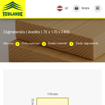
LV
Grozs
Zāģmateriāls | ēvelēts | 72 x 170 x 2400
Sākums
Preču katalogs
Ēvelēti materiāli
Žāvēti zāģmateriāli
170 mm
72 mm