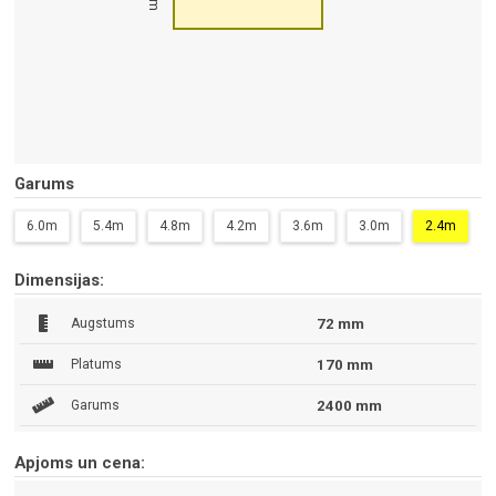
Garums
6.0m
5.4m
4.8m
4.2m
3.6m
3.0m
2.4m
Dimensijas:
Augstums
72 mm
Platums
170 mm
Garums
2400 mm
Apjoms un cena: