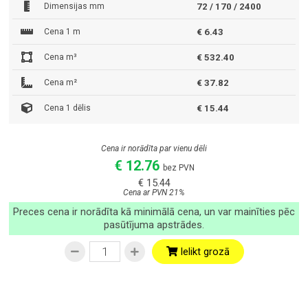
Dimensijas mm
72 / 170 / 2400
Cena 1 m
€ 6.43
Cena m³
€ 532.40
Cena m²
€ 37.82
Cena 1 dēlis
€ 15.44
Cena ir norādīta par vienu dēli
€ 12.76
bez PVN
€ 15.44
Cena ar PVN 21%
Preces cena ir norādīta kā minimālā cena, un var mainīties pēc
pasūtījuma apstrādes.
Ielikt grozā