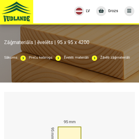
LV
Grozs
Zāģmateriāls | ēvelēts | 95 x 95 x 4200
Sākums
Preču katalogs
Ēvelēti materiāli
Žāvēti zāģmateriāli
95 mm
95 mm