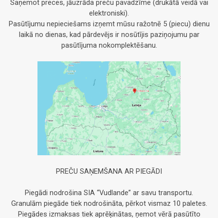
Saņemot preces, jāuzrāda preču pavadzīme (drukātā veidā vai
elektroniski).
Pasūtījumu nepieciešams izņemt mūsu ražotnē 5 (piecu) dienu
laikā no dienas, kad pārdevējs ir nosūtījis paziņojumu par
pasūtījuma nokomplektēšanu.
PREČU SAŅEMŠANA AR PIEGĀDI
Piegādi nodrošina SIA “Vudlande” ar savu transportu.
Granulām piegāde tiek nodrošināta, pērkot vismaz 10 paletes.
Piegādes izmaksas tiek aprēķinātas, ņemot vērā pasūtīto