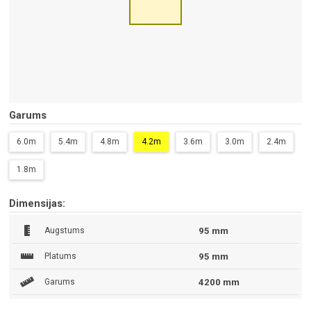
Garums
6.0m
5.4m
4.8m
4.2m
3.6m
3.0m
2.4m
1.8m
Dimensijas:
Augstums
95 mm
Platums
95 mm
Garums
4200 mm