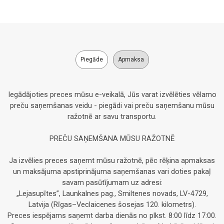
Piegāde
Apmaksa
Iegādājoties preces mūsu e-veikalā, Jūs varat izvēlēties vēlamo
preču saņemšanas veidu - piegādi vai preču saņemšanu mūsu
ražotnē ar savu transportu.
PREČU SAŅEMŠANA MŪSU RAŽOTNĒ
Ja izvēlies preces saņemt mūsu ražotnē, pēc rēķina apmaksas
un maksājuma apstiprinājuma saņemšanas vari doties pakaļ
savam pasūtījumam uz adresi:
„Lejasupītes”, Launkalnes pag., Smiltenes novads, LV-4729,
Latvija (Rīgas–Veclaicenes šosejas 120. kilometrs).
Preces iespējams saņemt darba dienās no plkst. 8:00 līdz 17:00.