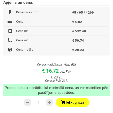
Apjoms un cena:
Dimensijas mm
95 / 95 / 4200
Cena 1 m
€ 4.82
Cena m³
€ 532.40
Cena m²
€ 50.74
Cena 1 dēlis
€ 20.23
Cena ir norādīta par vienu dēli
€ 16.72
bez PVN
€ 20.23
Cena ar PVN 21%
Preces cena ir norādīta kā minimālā cena, un var mainīties pēc
pasūtījuma apstrādes.
Ielikt grozā