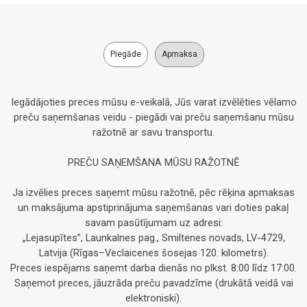
Piegāde
Apmaksa
Iegādājoties preces mūsu e-veikalā, Jūs varat izvēlēties vēlamo
preču saņemšanas veidu - piegādi vai preču saņemšanu mūsu
ražotnē ar savu transportu.
PREČU SAŅEMŠANA MŪSU RAŽOTNĒ
Ja izvēlies preces saņemt mūsu ražotnē, pēc rēķina apmaksas
un maksājuma apstiprinājuma saņemšanas vari doties pakaļ
savam pasūtījumam uz adresi:
„Lejasupītes”, Launkalnes pag., Smiltenes novads, LV-4729,
Latvija (Rīgas–Veclaicenes šosejas 120. kilometrs).
Preces iespējams saņemt darba dienās no plkst. 8:00 līdz 17:00.
Saņemot preces, jāuzrāda preču pavadzīme (drukātā veidā vai
elektroniski).