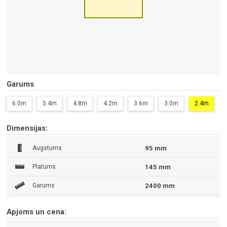
Garums
6.0m
5.4m
4.8m
4.2m
3.6m
3.0m
2.4m
Dimensijas:
Augstums
95 mm
Platums
145 mm
Garums
2400 mm
Apjoms un cena: