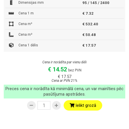
Dimensijas mm
95 / 145 / 2400
Cena 1 m
€ 7.32
Cena m³
€ 532.40
Cena m²
€ 50.48
Cena 1 dēlis
€ 17.57
Cena ir norādīta par vienu dēli
€ 14.52
bez PVN
€ 17.57
Cena ar PVN 21%
Preces cena ir norādīta kā minimālā cena, un var mainīties pēc
pasūtījuma apstrādes.
Ielikt grozā