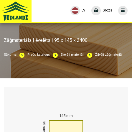
LV
Grozs
Zāģmateriāls | ēvelēts | 95 x 145 x 2400
Sākums
Preču katalogs
Ēvelēti materiāli
Žāvēti zāģmateriāli
145 mm
95 mm