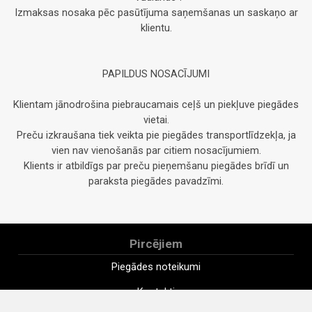
Izmaksas nosaka pēc pasūtījuma saņemšanas un saskaņo ar
klientu.
PAPILDUS NOSACĪJUMI
Klientam jānodrošina piebraucamais ceļš un piekļuve piegādes
vietai.
Preču izkraušana tiek veikta pie piegādes transportlīdzekļa, ja
vien nav vienošanās par citiem nosacījumiem.
Klients ir atbildīgs par preču pieņemšanu piegādes brīdī un
paraksta piegādes pavadzīmi.
Pircējiem
Piegādes noteikumi
Kontakti