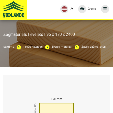
LV
Grozs
Zāģmateriāls | ēvelēts | 95 x 170 x 2400
Sākums
Preču katalogs
Ēvelēti materiāli
Žāvēti zāģmateriāli
170 mm
95 mm