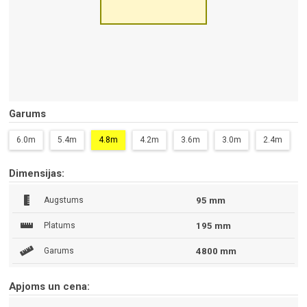
Garums
6.0m
5.4m
4.8m
4.2m
3.6m
3.0m
2.4m
Dimensijas:
Augstums
95 mm
Platums
195 mm
Garums
4800 mm
Apjoms un cena: