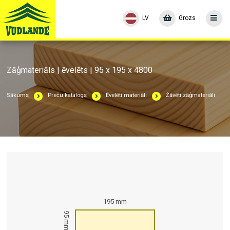
LV
Grozs
Zāģmateriāls | ēvelēts | 95 x 195 x 4800
Sākums
Preču katalogs
Ēvelēti materiāli
Žāvēti zāģmateriāli
195 mm
95 mm