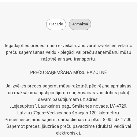
Piegāde
Apmaksa
Iegādājoties preces mūsu e-veikalā, Jūs varat izvēlēties vēlamo
preču saņemšanas veidu - piegādi vai preču saņemšanu mūsu
ražotnē ar savu transportu.
PREČU SAŅEMŠANA MŪSU RAŽOTNĒ
Ja izvēlies preces saņemt mūsu ražotnē, pēc rēķina apmaksas
un maksājuma apstiprinājuma saņemšanas vari doties pakaļ
savam pasūtījumam uz adresi:
„Lejasupītes”, Launkalnes pag., Smiltenes novads, LV-4729,
Latvija (Rīgas–Veclaicenes šosejas 120. kilometrs).
Preces iespējams saņemt darba dienās no plkst. 8:00 līdz 17:00.
Saņemot preces, jāuzrāda preču pavadzīme (drukātā veidā vai
elektroniski).