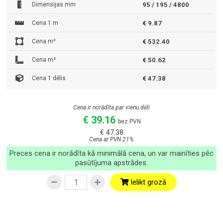
Dimensijas mm
95 / 195 / 4800
Cena 1 m
€ 9.87
Cena m³
€ 532.40
Cena m²
€ 50.62
Cena 1 dēlis
€ 47.38
Cena ir norādīta par vienu dēli
€ 39.16
bez PVN
€ 47.38
Cena ar PVN 21%
Preces cena ir norādīta kā minimālā cena, un var mainīties pēc
pasūtījuma apstrādes.
Ielikt grozā