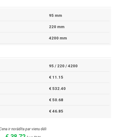
95 mm
220 mm
4200 mm
95 / 220 / 4200
€ 11.15
€ 532.40
€ 50.68
€ 46.85
Cena ir norādīta par vienu dēli
€ 38.72