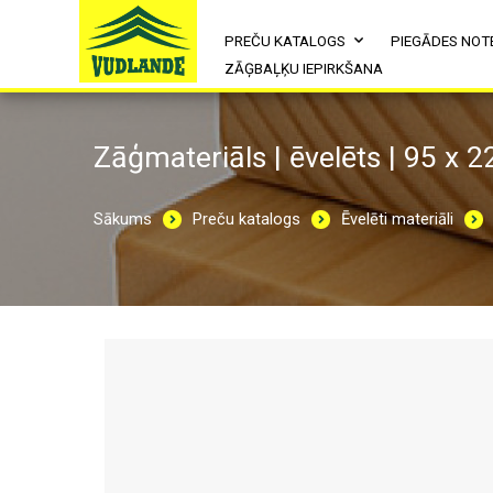
PREČU KATALOGS
PIEGĀDES NOT
ZĀĢBAĻĶU IEPIRKŠANA
Zāģmateriāls | ēvelēts | 95 x 
Sākums
Preču katalogs
Ēvelēti materiāli