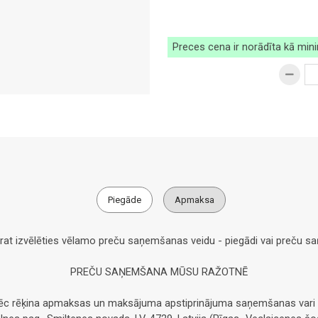
Preces cena ir norādīta kā min
Piegāde
Apmaksa
arat izvēlēties vēlamo preču saņemšanas veidu - piegādi vai preču 
PREČU SAŅEMŠANA MŪSU RAŽOTNĒ
pēc rēķina apmaksas un maksājuma apstiprinājuma saņemšanas vari 