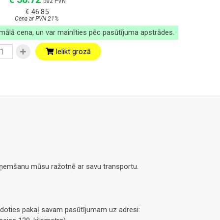
bez PVN
€ 46.85
Cena ar PVN 21%
imālā cena, un var mainīties pēc pasūtījuma apstrādes.
Ielikt grozā
saņemšanu mūsu ražotnē ar savu transportu.
doties pakaļ savam pasūtījumam uz adresi: