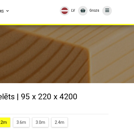
LV
Grozs
MS
lēts | 95 x 220 x 4200
.2m
3.6m
3.0m
2.4m