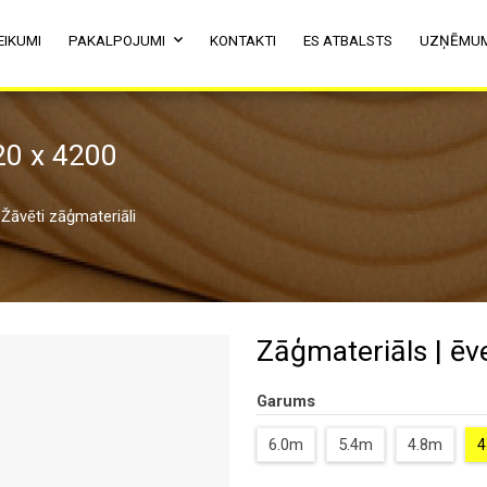
EIKUMI
PAKALPOJUMI
KONTAKTI
ES ATBALSTS
UZŅĒMU
220 x 4200
Žāvēti zāģmateriāli
Zāģmateriāls | ēve
Garums
6.0m
5.4m
4.8m
4