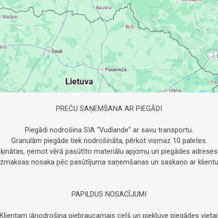
PREČU SAŅEMŠANA AR PIEGĀDI
Piegādi nodrošina SIA “Vudlande” ar savu transportu.
Granulām piegāde tiek nodrošināta, pērkot vismaz 10 paletes.
ķinātas, ņemot vērā pasūtīto materiālu apjomu un piegādes adreses
Izmaksas nosaka pēc pasūtījuma saņemšanas un saskaņo ar klientu
PAPILDUS NOSACĪJUMI
Klientam jānodrošina piebraucamais ceļš un piekļuve piegādes vietai