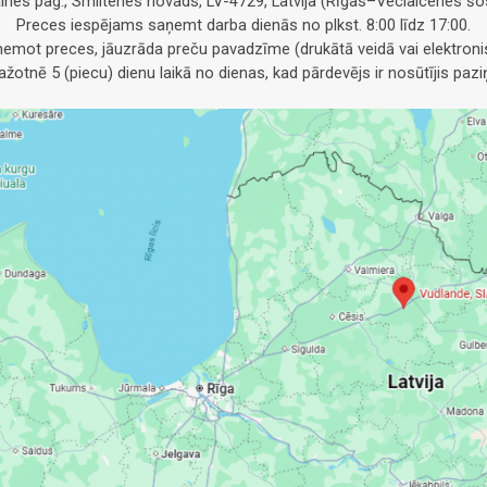
alnes pag., Smiltenes novads, LV-4729, Latvija (Rīgas–Veclaicenes šos
Preces iespējams saņemt darba dienās no plkst. 8:00 līdz 17:00.
emot preces, jāuzrāda preču pavadzīme (drukātā veidā vai elektronis
otnē 5 (piecu) dienu laikā no dienas, kad pārdevējs ir nosūtījis pa