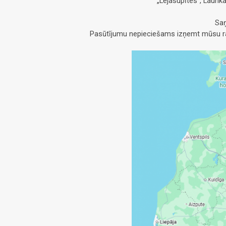
„Lejasupītes”, Launk
Saņ
Pasūtījumu nepieciešams izņemt mūsu raž