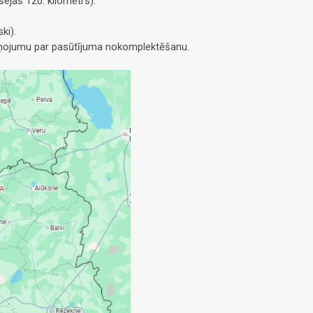
ejas 120. kilometrs).
ki).
ziņojumu par pasūtījuma nokomplektēšanu.