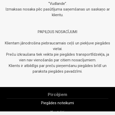
“Vudlande”.
Izmaksas nosaka pēc pasūtījuma saņemšanas un saskaņo ar
klientu.
PAPILDUS NOSACĪJUMI
Klientam jānodrošina piebraucamais ceļš un piekļuve piegādes
vietai.
Preču izkraušana tiek veikta pie piegādes transportlīdzekļa, ja
vien nav vienošanās par citiem nosacījumiem.
Klients ir atbildīgs par preču pieņemšanu piegādes brīdī un
paraksta piegādes pavadzīmi.
Pircējiem
Piegādes noteikumi
Kontakti