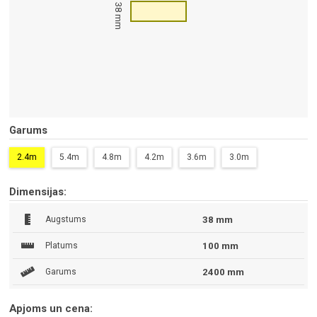
38 mm
Garums
2.4m
5.4m
4.8m
4.2m
3.6m
3.0m
Dimensijas:
Augstums
38 mm
Platums
100 mm
Garums
2400 mm
Apjoms un cena: