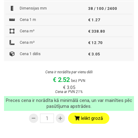
Dimensijas mm
38 / 100 / 2400
Cena 1 m
€ 1.27
Cena m³
€ 338.80
Cena m²
€ 12.70
Cena 1 dēlis
€ 3.05
Cena ir norādīta par vienu dēli
€ 2.52
bez PVN
€ 3.05
Cena ar PVN 21%
Preces cena ir norādīta kā minimālā cena, un var mainīties pēc
pasūtījuma apstrādes.
Ielikt grozā