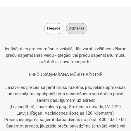
Piegāde
Apmaksa
Iegādājoties preces mūsu e-veikalā, Jūs varat izvēlēties vēlamo
preču saņemšanas veidu - piegādi vai preču saņemšanu mūsu
ražotnē ar savu transportu.
PREČU SAŅEMŠANA MŪSU RAŽOTNĒ
Ja izvēlies preces saņemt mūsu ražotnē, pēc rēķina apmaksas
un maksājuma apstiprinājuma saņemšanas vari doties pakaļ
savam pasūtījumam uz adresi:
„Lejasupītes”, Launkalnes pag., Smiltenes novads, LV-4729,
Latvija (Rīgas–Veclaicenes šosejas 120. kilometrs).
Preces iespējams saņemt darba dienās no plkst. 8:00 līdz 17:00.
Saņemot preces, jāuzrāda preču pavadzīme (drukātā veidā vai