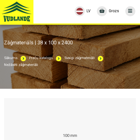
LV
Grozs
Zāģmateriāls | 38 x 100 x 2400
Sākums
Preču katalogs
Svaigi zāģmateriāli
Nežāvēti zāģmateriāli
100 mm