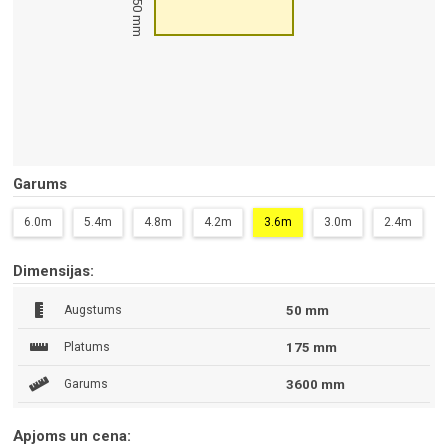
50 mm
Garums
6.0m
5.4m
4.8m
4.2m
3.6m
3.0m
2.4m
Dimensijas:
Augstums
50 mm
Platums
175 mm
Garums
3600 mm
Apjoms un cena: