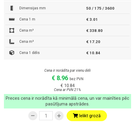
Dimensijas mm
50 / 175 / 3600
Cena 1 m
€ 3.01
Cena m³
€ 338.80
Cena m²
€ 17.20
Cena 1 dēlis
€ 10.84
Cena ir norādīta par vienu dēli
€ 8.96
bez PVN
€ 10.84
Cena ar PVN 21%
Preces cena ir norādīta kā minimālā cena, un var mainīties pēc
pasūtījuma apstrādes.
Ielikt grozā