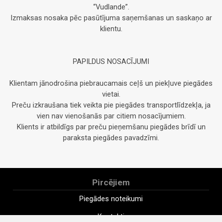
“Vudlande”.
Izmaksas nosaka pēc pasūtījuma saņemšanas un saskaņo ar
klientu.
PAPILDUS NOSACĪJUMI
Klientam jānodrošina piebraucamais ceļš un piekļuve piegādes
vietai.
Preču izkraušana tiek veikta pie piegādes transportlīdzekļa, ja
vien nav vienošanās par citiem nosacījumiem.
Klients ir atbildīgs par preču pieņemšanu piegādes brīdī un
paraksta piegādes pavadzīmi.
Pircējiem
Piegādes noteikumi
Kontakti