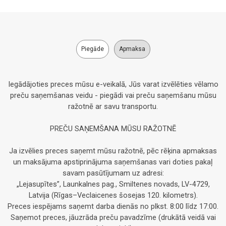
Piegāde
Apmaksa
Iegādājoties preces mūsu e-veikalā, Jūs varat izvēlēties vēlamo
preču saņemšanas veidu - piegādi vai preču saņemšanu mūsu
ražotnē ar savu transportu.
PREČU SAŅEMŠANA MŪSU RAŽOTNĒ
Ja izvēlies preces saņemt mūsu ražotnē, pēc rēķina apmaksas
un maksājuma apstiprinājuma saņemšanas vari doties pakaļ
savam pasūtījumam uz adresi:
„Lejasupītes”, Launkalnes pag., Smiltenes novads, LV-4729,
Latvija (Rīgas–Veclaicenes šosejas 120. kilometrs).
Preces iespējams saņemt darba dienās no plkst. 8:00 līdz 17:00.
Saņemot preces, jāuzrāda preču pavadzīme (drukātā veidā vai