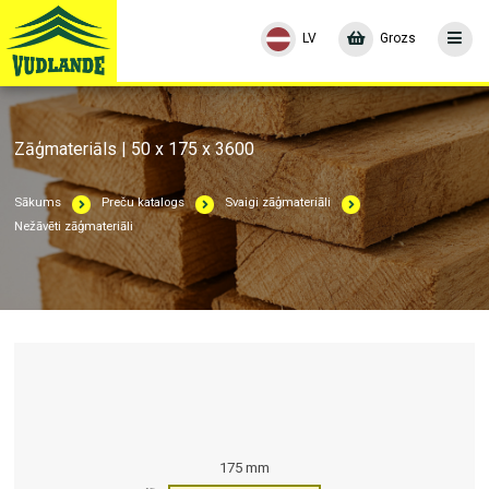
LV
Grozs
Zāģmateriāls | 50 x 175 x 3600
Sākums
Preču katalogs
Svaigi zāģmateriāli
Nežāvēti zāģmateriāli
175 mm