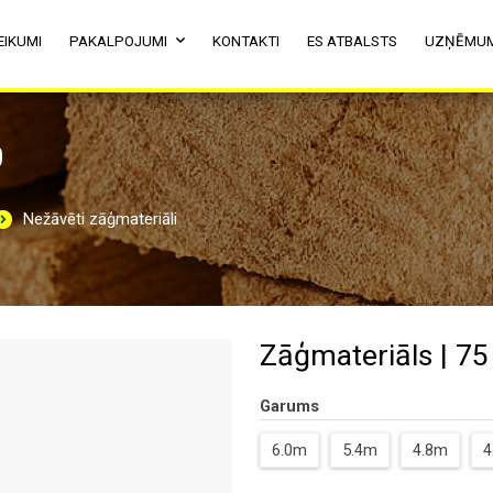
EIKUMI
PAKALPOJUMI
KONTAKTI
ES ATBALSTS
UZŅĒMU
0
Nežāvēti zāģmateriāli
Zāģmateriāls | 75
Garums
6.0m
5.4m
4.8m
4