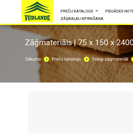
PREČU KATALOGS
PIEGĀDES NOT
ZĀĢBAĻĶU IEPIRKŠANA
Zāģmateriāls | 75 x 150 x 240
Sākums
Preču katalogs
Svaigi zāģmateriāli