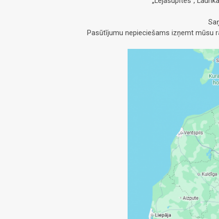
„Lejasupītes”, Launk
Saņ
Pasūtījumu nepieciešams izņemt mūsu raž