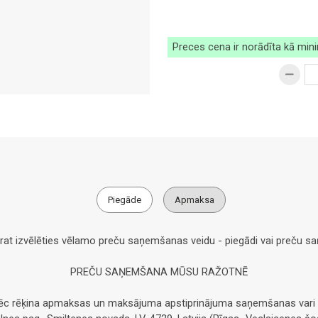
Preces cena ir norādīta kā min
Piegāde
Apmaksa
arat izvēlēties vēlamo preču saņemšanas veidu - piegādi vai preču 
PREČU SAŅEMŠANA MŪSU RAŽOTNĒ
pēc rēķina apmaksas un maksājuma apstiprinājuma saņemšanas vari 