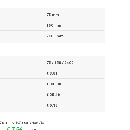
75 mm
150 mm
2400 mm
75 / 150 / 2400
€ 3.81
€ 338.80
€ 25.40
€ 9.15
Cena ir norādīta par vienu dēli
€ 7.56