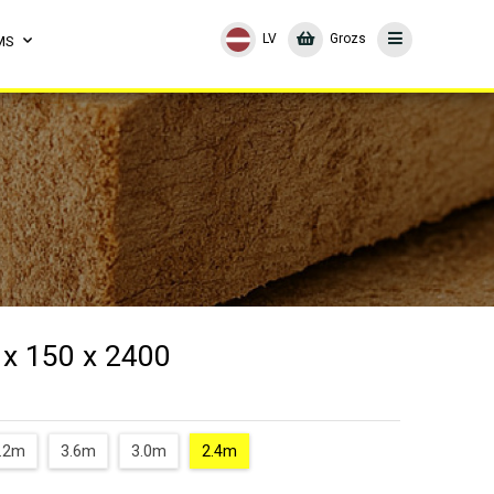
LV
Grozs
MS
 x 150 x 2400
.2m
3.6m
3.0m
2.4m