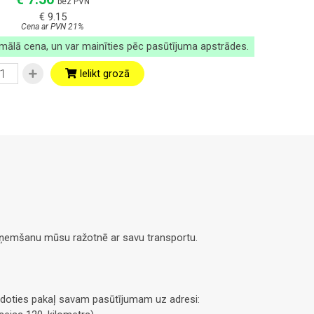
bez PVN
€ 9.15
Cena ar PVN 21%
imālā cena, un var mainīties pēc pasūtījuma apstrādes.
Ielikt grozā
saņemšanu mūsu ražotnē ar savu transportu.
doties pakaļ savam pasūtījumam uz adresi: