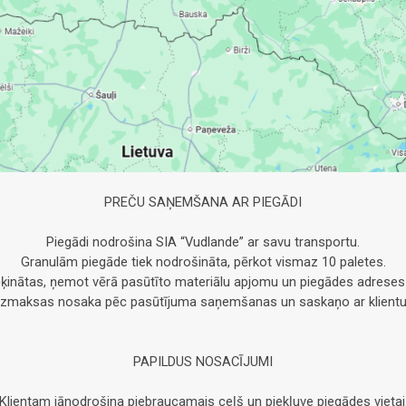
PREČU SAŅEMŠANA AR PIEGĀDI
Piegādi nodrošina SIA “Vudlande” ar savu transportu.
Granulām piegāde tiek nodrošināta, pērkot vismaz 10 paletes.
ķinātas, ņemot vērā pasūtīto materiālu apjomu un piegādes adreses
Izmaksas nosaka pēc pasūtījuma saņemšanas un saskaņo ar klientu
PAPILDUS NOSACĪJUMI
Klientam jānodrošina piebraucamais ceļš un piekļuve piegādes vietai