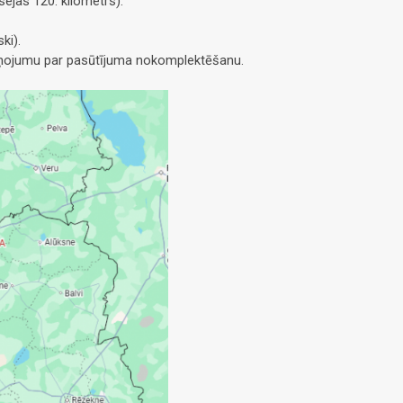
ejas 120. kilometrs).
ki).
ziņojumu par pasūtījuma nokomplektēšanu.