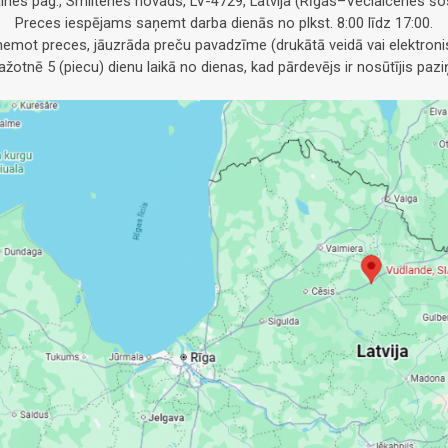
alnes pag., Smiltenes novads, LV-4729, Latvija (Rīgas–Veclaicenes šos
Preces iespējams saņemt darba dienās no plkst. 8:00 līdz 17:00.
emot preces, jāuzrāda preču pavadzīme (drukātā veidā vai elektronis
otnē 5 (piecu) dienu laikā no dienas, kad pārdevējs ir nosūtījis pa