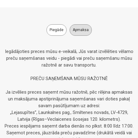
Piegāde
Apmaksa
Iegādājoties preces mūsu e-veikalā, Jūs varat izvēlēties vēlamo
preču saņemšanas veidu - piegādi vai preču saņemšanu mūsu
ražotnē ar savu transportu.
PREČU SAŅEMŠANA MŪSU RAŽOTNĒ
Ja izvēlies preces saņemt mūsu ražotnē, pēc rēķina apmaksas
un maksājuma apstiprinājuma saņemšanas vari doties pakaļ
savam pasūtījumam uz adresi:
„Lejasupītes”, Launkalnes pag., Smiltenes novads, LV-4729,
Latvija (Rīgas–Veclaicenes šosejas 120. kilometrs).
Preces iespējams saņemt darba dienās no plkst. 8:00 līdz 17:00.
Saņemot preces, jāuzrāda preču pavadzīme (drukātā veidā vai