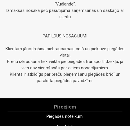
“Vudlande”.
Izmaksas nosaka pēc pasūtījuma saņemšanas un saskaņo ar
klientu.
PAPILDUS NOSACĪJUMI
Klientam jānodrošina piebraucamais ceļš un piekļuve piegādes
vietai.
Preču izkraušana tiek veikta pie piegādes transportlīdzekļa, ja
vien nav vienošanās par citiem nosacījumiem.
Klients ir atbildīgs par preču pieņemšanu piegādes brīdī un
paraksta piegādes pavadzīmi.
Pircējiem
Piegādes noteikumi
Kontakti