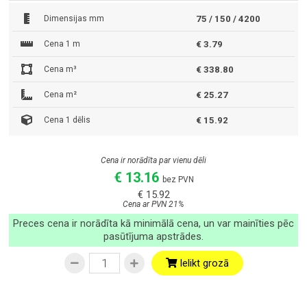
Dimensijas mm
75 / 150 / 4200
Cena 1 m
€ 3.79
Cena m³
€ 338.80
Cena m²
€ 25.27
Cena 1 dēlis
€ 15.92
Cena ir norādīta par vienu dēli
€ 13.16
bez PVN
€ 15.92
Cena ar PVN 21%
Preces cena ir norādīta kā minimālā cena, un var mainīties pēc
pasūtījuma apstrādes.
Ielikt grozā