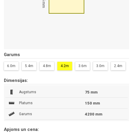
75 mm
Garums
6.0m
5.4m
4.8m
4.2m
3.6m
3.0m
2.4m
Dimensijas:
Augstums
75 mm
Platums
150 mm
Garums
4200 mm
Apjoms un cena: