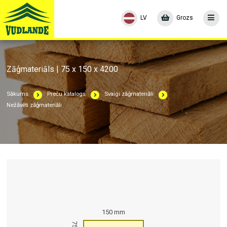
LV
Grozs
Zāģmateriāls | 75 x 150 x 4200
Sākums
Preču katalogs
Svaigi zāģmateriāli
Nežāvēti zāģmateriāli
150 mm