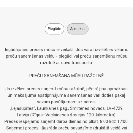
Piegāde
Apmaksa
Iegādājoties preces mūsu e-veikalā, Jūs varat izvēlēties vēlamo
preču saņemšanas veidu - piegādi vai preču saņemšanu mūsu
ražotnē ar savu transportu.
PREČU SAŅEMŠANA MŪSU RAŽOTNĒ
Ja izvēlies preces saņemt mūsu ražotnē, pēc rēķina apmaksas
un maksājuma apstiprinājuma saņemšanas vari doties pakaļ
savam pasūtījumam uz adresi:
„Lejasupītes”, Launkalnes pag., Smiltenes novads, LV-4729,
Latvija (Rīgas–Veclaicenes šosejas 120. kilometrs).
Preces iespējams saņemt darba dienās no plkst. 8:00 līdz 17:00.
Saņemot preces, jāuzrāda preču pavadzīme (drukātā veidā vai