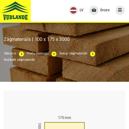
LV
Grozs
Zāģmateriāls | 100 x 175 x 3000
Sākums
Preču katalogs
Svaigi zāģmateriāli
Nežāvēti zāģmateriāli
175 mm