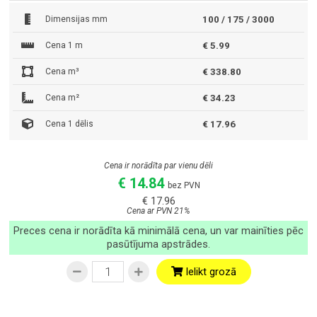
Dimensijas mm
100 / 175 / 3000
Cena 1 m
€ 5.99
Cena m³
€ 338.80
Cena m²
€ 34.23
Cena 1 dēlis
€ 17.96
Cena ir norādīta par vienu dēli
€ 14.84
bez PVN
€ 17.96
Cena ar PVN 21%
Preces cena ir norādīta kā minimālā cena, un var mainīties pēc
pasūtījuma apstrādes.
Ielikt grozā