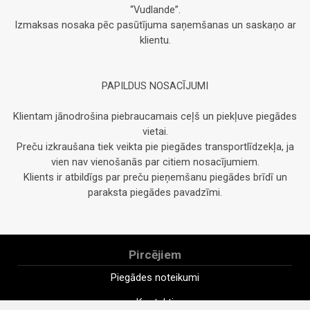
“Vudlande”.
Izmaksas nosaka pēc pasūtījuma saņemšanas un saskaņo ar
klientu.
PAPILDUS NOSACĪJUMI
Klientam jānodrošina piebraucamais ceļš un piekļuve piegādes
vietai.
Preču izkraušana tiek veikta pie piegādes transportlīdzekļa, ja
vien nav vienošanās par citiem nosacījumiem.
Klients ir atbildīgs par preču pieņemšanu piegādes brīdī un
paraksta piegādes pavadzīmi.
Pircējiem
Piegādes noteikumi
Kontakti