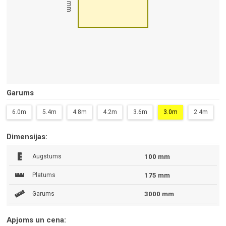
100 mm
Garums
6.0m
5.4m
4.8m
4.2m
3.6m
3.0m
2.4m
Dimensijas:
Augstums
100 mm
Platums
175 mm
Garums
3000 mm
Apjoms un cena: