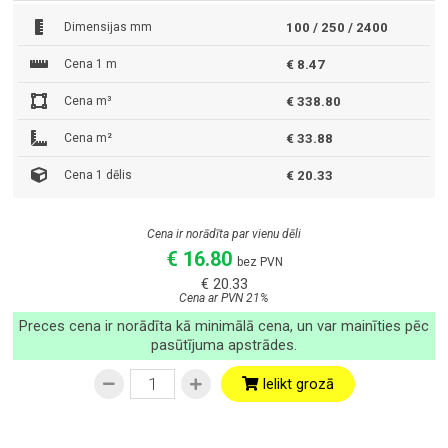
Dimensijas mm
100 / 250 / 2400
Cena 1 m
€ 8.47
Cena m³
€ 338.80
Cena m²
€ 33.88
Cena 1 dēlis
€ 20.33
Cena ir norādīta par vienu dēli
€ 16.80
bez PVN
€ 20.33
Cena ar PVN 21%
Preces cena ir norādīta kā minimālā cena, un var mainīties pēc
pasūtījuma apstrādes.
Ielikt grozā