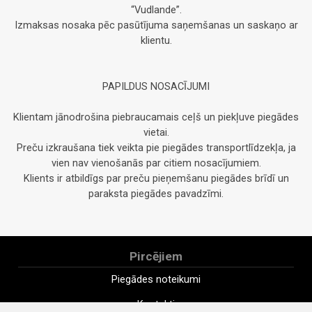
“Vudlande”.
Izmaksas nosaka pēc pasūtījuma saņemšanas un saskaņo ar
klientu.
PAPILDUS NOSACĪJUMI
Klientam jānodrošina piebraucamais ceļš un piekļuve piegādes
vietai.
Preču izkraušana tiek veikta pie piegādes transportlīdzekļa, ja
vien nav vienošanās par citiem nosacījumiem.
Klients ir atbildīgs par preču pieņemšanu piegādes brīdī un
paraksta piegādes pavadzīmi.
Pircējiem
Piegādes noteikumi
Kontakti