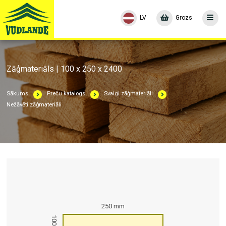
LV
Grozs
Zāģmateriāls | 100 x 250 x 2400
Sākums
Preču katalogs
Svaigi zāģmateriāli
Nežāvēti zāģmateriāli
250 mm