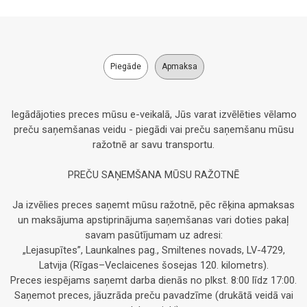
Piegāde
Apmaksa
Iegādājoties preces mūsu e-veikalā, Jūs varat izvēlēties vēlamo
preču saņemšanas veidu - piegādi vai preču saņemšanu mūsu
ražotnē ar savu transportu.
PREČU SAŅEMŠANA MŪSU RAŽOTNĒ
Ja izvēlies preces saņemt mūsu ražotnē, pēc rēķina apmaksas
un maksājuma apstiprinājuma saņemšanas vari doties pakaļ
savam pasūtījumam uz adresi:
„Lejasupītes”, Launkalnes pag., Smiltenes novads, LV-4729,
Latvija (Rīgas–Veclaicenes šosejas 120. kilometrs).
Preces iespējams saņemt darba dienās no plkst. 8:00 līdz 17:00.
Saņemot preces, jāuzrāda preču pavadzīme (drukātā veidā vai