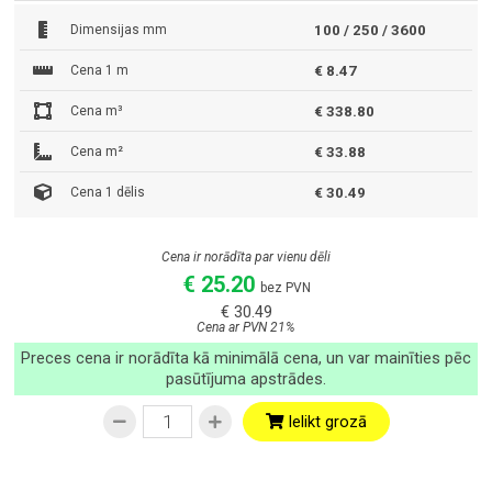
Dimensijas mm
100 / 250 / 3600
Cena 1 m
€ 8.47
Cena m³
€ 338.80
Cena m²
€ 33.88
Cena 1 dēlis
€ 30.49
Cena ir norādīta par vienu dēli
€ 25.20
bez PVN
€ 30.49
Cena ar PVN 21%
Preces cena ir norādīta kā minimālā cena, un var mainīties pēc
pasūtījuma apstrādes.
Ielikt grozā