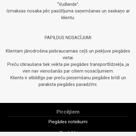
“Vudlande”.
Izmaksas nosaka pēc pasūtījuma saņemšanas un saskaņo ar
klientu.
PAPILDUS NOSACĪJUMI
Klientam jānodrošina piebraucamais ceļš un piekļuve piegādes
vietai.
Preču izkraušana tiek veikta pie piegādes transportlīdzekļa, ja
vien nav vienošanās par citiem nosacījumiem.
Klients ir atbildīgs par preču pieņemšanu piegādes brīdī un
paraksta piegādes pavadzīmi.
Pircējiem
Piegādes noteikumi
Kontakti