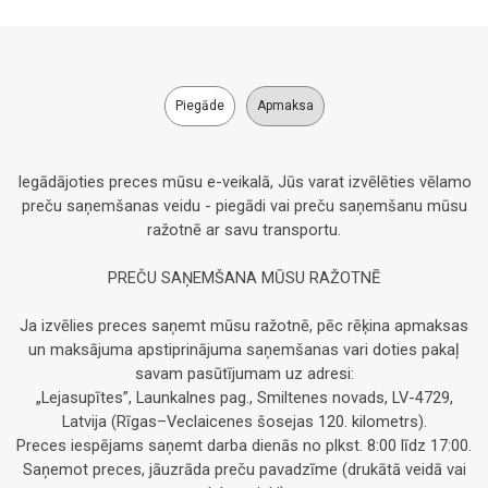
Piegāde
Apmaksa
Iegādājoties preces mūsu e-veikalā, Jūs varat izvēlēties vēlamo
preču saņemšanas veidu - piegādi vai preču saņemšanu mūsu
ražotnē ar savu transportu.
PREČU SAŅEMŠANA MŪSU RAŽOTNĒ
Ja izvēlies preces saņemt mūsu ražotnē, pēc rēķina apmaksas
un maksājuma apstiprinājuma saņemšanas vari doties pakaļ
savam pasūtījumam uz adresi:
„Lejasupītes”, Launkalnes pag., Smiltenes novads, LV-4729,
Latvija (Rīgas–Veclaicenes šosejas 120. kilometrs).
Preces iespējams saņemt darba dienās no plkst. 8:00 līdz 17:00.
Saņemot preces, jāuzrāda preču pavadzīme (drukātā veidā vai