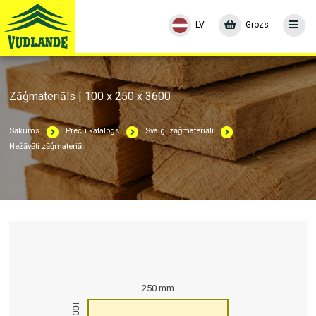
LV
Grozs
Zāģmateriāls | 100 x 250 x 3600
Sākums
Preču katalogs
Svaigi zāģmateriāli
Nežāvēti zāģmateriāli
250 mm