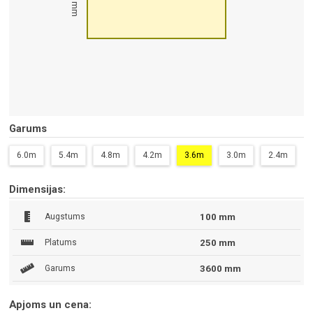
100 mm
Garums
6.0m
5.4m
4.8m
4.2m
3.6m
3.0m
2.4m
Dimensijas:
Augstums
100 mm
Platums
250 mm
Garums
3600 mm
Apjoms un cena: