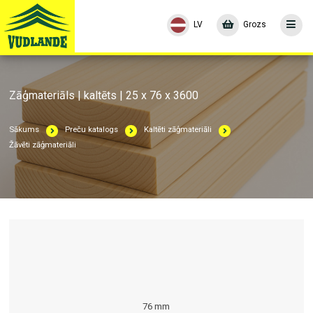
LV
Grozs
Zāģmateriāls | kaltēts | 25 x 76 x 3600
Sākums
Preču katalogs
Kaltēti zāģmateriāli
Žāvēti zāģmateriāli
76 mm