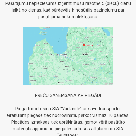
Pasūtījumu nepieciešams izņemt mūsu ražotnē 5 (piecu) dienu
laikā no dienas, kad pārdevējs ir nosūtījis paziņojumu par
pasūtījuma nokomplektēšanu.
PREČU SAŅEMŠANA AR PIEGĀDI
Piegādi nodrošina SIA “Vudlande” ar savu transportu.
Granulām piegāde tiek nodrošināta, pērkot vismaz 10 paletes.
Piegādes izmaksas tiek aprēķinātas, ņemot vērā pasūtīto
materiālu apjomu un piegādes adreses attālumu no SIA
“Vudlande”.