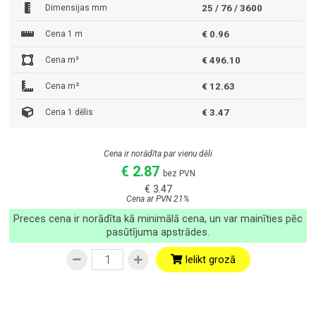
Dimensijas mm
25 / 76 / 3600
Cena 1 m
€ 0.96
Cena m³
€ 496.10
Cena m²
€ 12.63
Cena 1 dēlis
€ 3.47
Cena ir norādīta par vienu dēli
€ 2.87
bez PVN
€ 3.47
Cena ar PVN 21%
Preces cena ir norādīta kā minimālā cena, un var mainīties pēc
pasūtījuma apstrādes.
Ielikt grozā