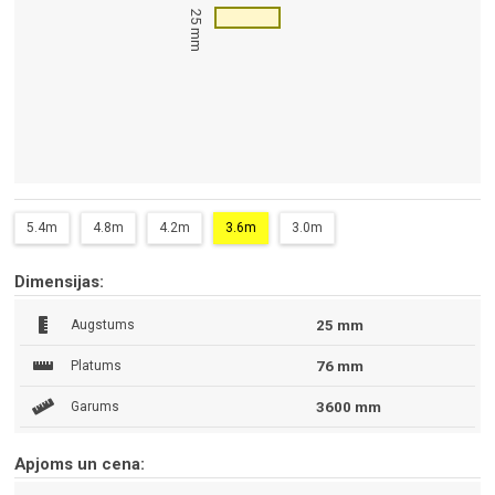
25 mm
5.4m
4.8m
4.2m
3.6m
3.0m
Dimensijas:
Augstums
25 mm
Platums
76 mm
Garums
3600 mm
Apjoms un cena: