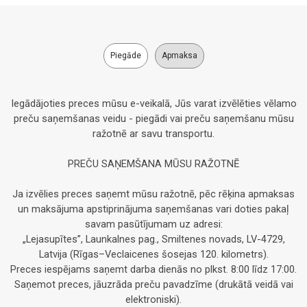
Piegāde
Apmaksa
Iegādājoties preces mūsu e-veikalā, Jūs varat izvēlēties vēlamo
preču saņemšanas veidu - piegādi vai preču saņemšanu mūsu
ražotnē ar savu transportu.
PREČU SAŅEMŠANA MŪSU RAŽOTNĒ
Ja izvēlies preces saņemt mūsu ražotnē, pēc rēķina apmaksas
un maksājuma apstiprinājuma saņemšanas vari doties pakaļ
savam pasūtījumam uz adresi:
„Lejasupītes”, Launkalnes pag., Smiltenes novads, LV-4729,
Latvija (Rīgas–Veclaicenes šosejas 120. kilometrs).
Preces iespējams saņemt darba dienās no plkst. 8:00 līdz 17:00.
Saņemot preces, jāuzrāda preču pavadzīme (drukātā veidā vai
elektroniski).