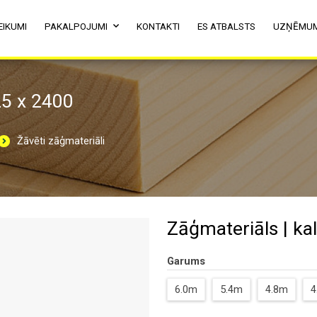
EIKUMI
PAKALPOJUMI
KONTAKTI
ES ATBALSTS
UZŅĒMU
25 x 2400
Žāvēti zāģmateriāli
Zāģmateriāls | kal
Garums
6.0m
5.4m
4.8m
4