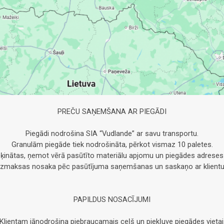
PREČU SAŅEMŠANA AR PIEGĀDI
Piegādi nodrošina SIA “Vudlande” ar savu transportu.
Granulām piegāde tiek nodrošināta, pērkot vismaz 10 paletes.
ķinātas, ņemot vērā pasūtīto materiālu apjomu un piegādes adreses
Izmaksas nosaka pēc pasūtījuma saņemšanas un saskaņo ar klientu
PAPILDUS NOSACĪJUMI
Klientam jānodrošina piebraucamais ceļš un piekļuve piegādes vietai