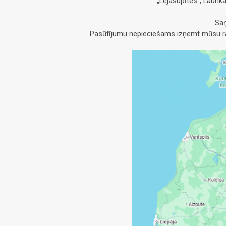
„Lejasupītes”, Launk
Saņ
Pasūtījumu nepieciešams izņemt mūsu raž