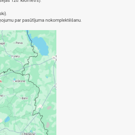
ejas 120. kilometrs).
ki).
ziņojumu par pasūtījuma nokomplektēšanu.