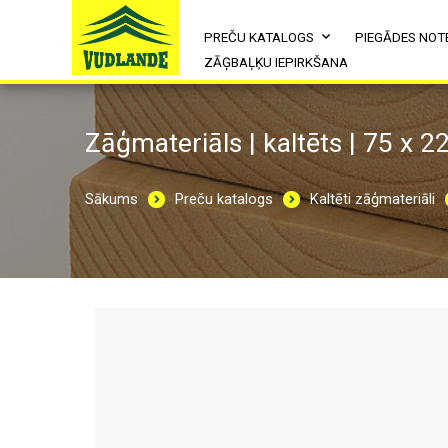
PREČU KATALOGS
PIEGĀDES NOT
ZĀĢBAĻĶU IEPIRKŠANA
Zāģmateriāls | kaltēts | 75 x 2
Sākums
Preču katalogs
Kaltēti zāģmateriāli