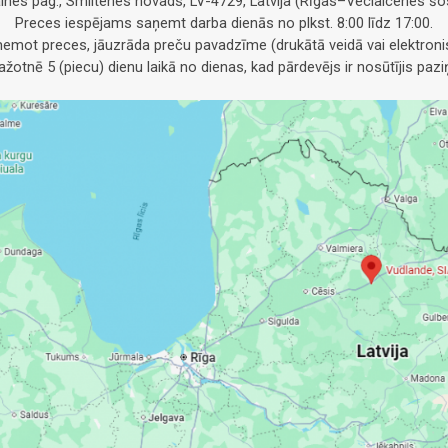
alnes pag., Smiltenes novads, LV-4729, Latvija (Rīgas–Veclaicenes šos
Preces iespējams saņemt darba dienās no plkst. 8:00 līdz 17:00.
emot preces, jāuzrāda preču pavadzīme (drukātā veidā vai elektronis
otnē 5 (piecu) dienu laikā no dienas, kad pārdevējs ir nosūtījis pa