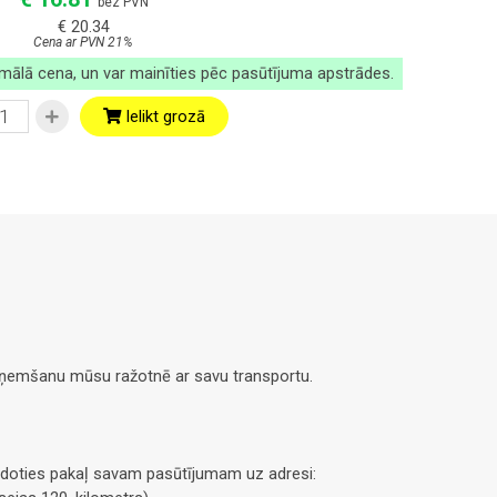
bez PVN
€ 20.34
Cena ar PVN 21%
imālā cena, un var mainīties pēc pasūtījuma apstrādes.
Ielikt grozā
saņemšanu mūsu ražotnē ar savu transportu.
doties pakaļ savam pasūtījumam uz adresi: