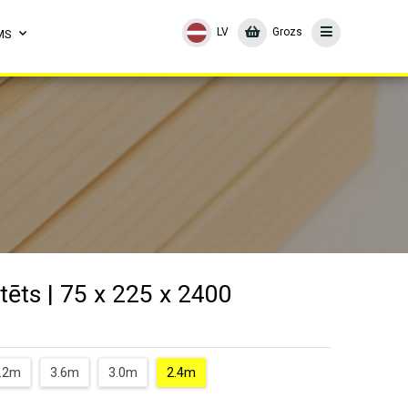
LV
Grozs
MS
tēts | 75 x 225 x 2400
.2m
3.6m
3.0m
2.4m