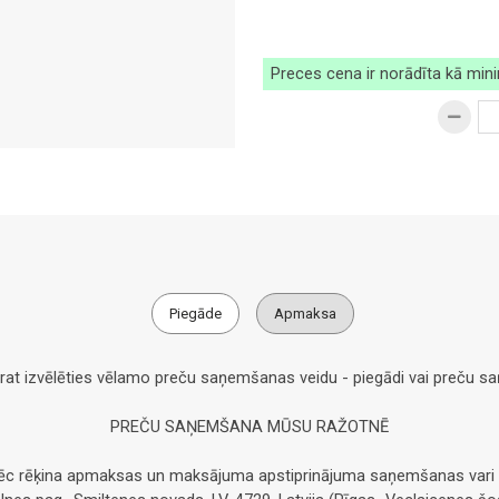
Preces cena ir norādīta kā min
Piegāde
Apmaksa
arat izvēlēties vēlamo preču saņemšanas veidu - piegādi vai preču 
PREČU SAŅEMŠANA MŪSU RAŽOTNĒ
pēc rēķina apmaksas un maksājuma apstiprinājuma saņemšanas vari 