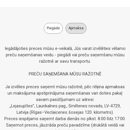
Piegāde
Apmaksa
Iegādājoties preces mūsu e-veikalā, Jūs varat izvēlēties vēlamo
preču saņemšanas veidu - piegādi vai preču saņemšanu mūsu
ražotnē ar savu transportu.
PREČU SAŅEMŠANA MŪSU RAŽOTNĒ
Ja izvēlies preces saņemt mūsu ražotnē, pēc rēķina apmaksas
un maksājuma apstiprinājuma saņemšanas vari doties pakaļ
savam pasūtījumam uz adresi:
„Lejasupītes”, Launkalnes pag., Smiltenes novads, LV-4729,
Latvija (Rīgas–Veclaicenes šosejas 120. kilometrs).
Preces iespējams saņemt darba dienās no plkst. 8:00 līdz 17:00.
Saņemot preces, jāuzrāda preču pavadzīme (drukātā veidā vai