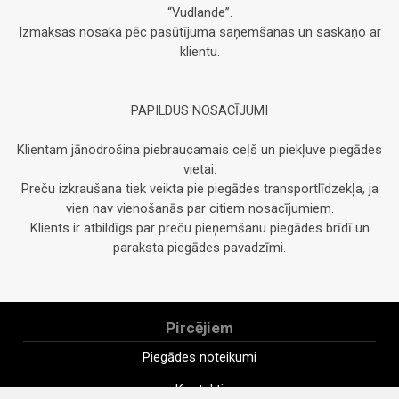
“Vudlande”.
Izmaksas nosaka pēc pasūtījuma saņemšanas un saskaņo ar
klientu.
PAPILDUS NOSACĪJUMI
Klientam jānodrošina piebraucamais ceļš un piekļuve piegādes
vietai.
Preču izkraušana tiek veikta pie piegādes transportlīdzekļa, ja
vien nav vienošanās par citiem nosacījumiem.
Klients ir atbildīgs par preču pieņemšanu piegādes brīdī un
paraksta piegādes pavadzīmi.
Pircējiem
Piegādes noteikumi
Kontakti