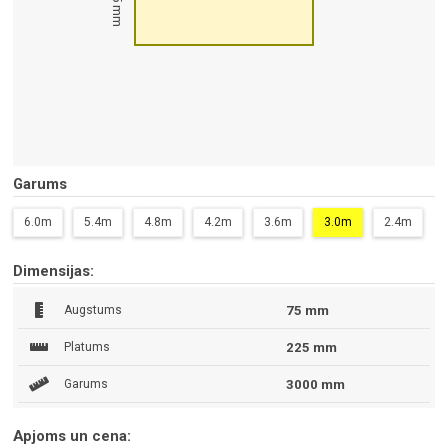
75 mm
Garums
6.0m
5.4m
4.8m
4.2m
3.6m
3.0m
2.4m
Dimensijas:
Augstums
75 mm
Platums
225 mm
Garums
3000 mm
Apjoms un cena: