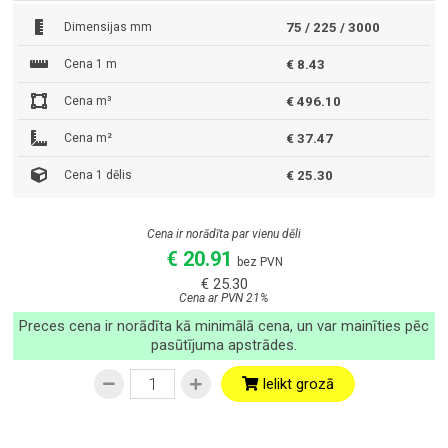
Dimensijas mm
75 / 225 / 3000
Cena 1 m
€ 8.43
Cena m³
€ 496.10
Cena m²
€ 37.47
Cena 1 dēlis
€ 25.30
Cena ir norādīta par vienu dēli
€ 20.91
bez PVN
€ 25.30
Cena ar PVN 21%
Preces cena ir norādīta kā minimālā cena, un var mainīties pēc
pasūtījuma apstrādes.
Ielikt grozā