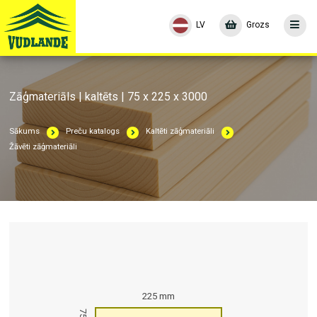
LV
Grozs
Zāģmateriāls | kaltēts | 75 x 225 x 3000
Sākums
Preču katalogs
Kaltēti zāģmateriāli
Žāvēti zāģmateriāli
225 mm