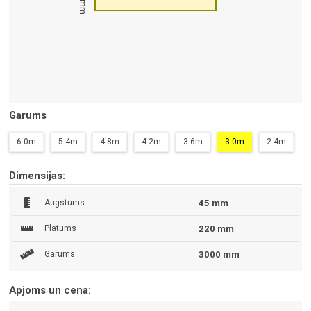
45 mm
Garums
6.0m
5.4m
4.8m
4.2m
3.6m
3.0m
2.4m
Dimensijas:
Augstums
45 mm
Platums
220 mm
Garums
3000 mm
Apjoms un cena: