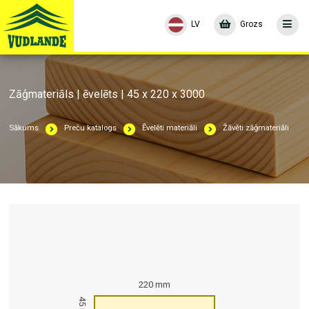
LV
Grozs
Zāģmateriāls | ēvelēts | 45 x 220 x 3000
Sākums
Preču katalogs
Ēvelēti materiāli
Žāvēti zāģmateriāli
220 mm