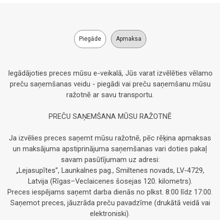
Piegāde
Apmaksa
Iegādājoties preces mūsu e-veikalā, Jūs varat izvēlēties vēlamo
preču saņemšanas veidu - piegādi vai preču saņemšanu mūsu
ražotnē ar savu transportu.
PREČU SAŅEMŠANA MŪSU RAŽOTNĒ
Ja izvēlies preces saņemt mūsu ražotnē, pēc rēķina apmaksas
un maksājuma apstiprinājuma saņemšanas vari doties pakaļ
savam pasūtījumam uz adresi:
„Lejasupītes”, Launkalnes pag., Smiltenes novads, LV-4729,
Latvija (Rīgas–Veclaicenes šosejas 120. kilometrs).
Preces iespējams saņemt darba dienās no plkst. 8:00 līdz 17:00.
Saņemot preces, jāuzrāda preču pavadzīme (drukātā veidā vai
elektroniski).