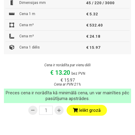
Dimensijas mm
45 / 220 / 3000
Cena 1 m
€ 5.32
Cena m³
€ 532.40
Cena m²
€ 24.18
Cena 1 dēlis
€ 15.97
Cena ir norādīta par vienu dēli
€ 13.20
bez PVN
€ 15.97
Cena ar PVN 21%
Preces cena ir norādīta kā minimālā cena, un var mainīties pēc
pasūtījuma apstrādes.
Ielikt grozā