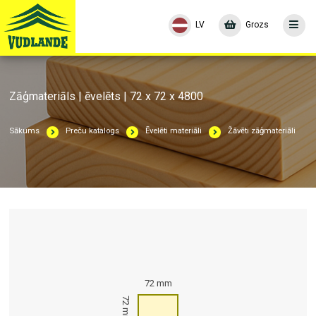
LV
Grozs
Zāģmateriāls | ēvelēts | 72 x 72 x 4800
Sākums
Preču katalogs
Ēvelēti materiāli
Žāvēti zāģmateriāli
72 mm
72 mm