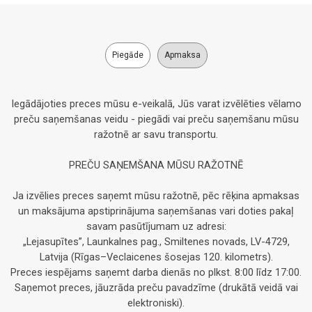
Piegāde
Apmaksa
Iegādājoties preces mūsu e-veikalā, Jūs varat izvēlēties vēlamo
preču saņemšanas veidu - piegādi vai preču saņemšanu mūsu
ražotnē ar savu transportu.
PREČU SAŅEMŠANA MŪSU RAŽOTNĒ
Ja izvēlies preces saņemt mūsu ražotnē, pēc rēķina apmaksas
un maksājuma apstiprinājuma saņemšanas vari doties pakaļ
savam pasūtījumam uz adresi:
„Lejasupītes”, Launkalnes pag., Smiltenes novads, LV-4729,
Latvija (Rīgas–Veclaicenes šosejas 120. kilometrs).
Preces iespējams saņemt darba dienās no plkst. 8:00 līdz 17:00.
Saņemot preces, jāuzrāda preču pavadzīme (drukātā veidā vai
elektroniski).