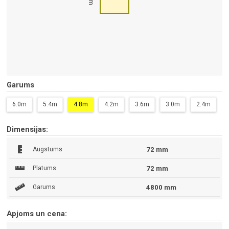
Garums
6.0m
5.4m
4.8m
4.2m
3.6m
3.0m
2.4m
Dimensijas:
Augstums
72 mm
Platums
72 mm
Garums
4800 mm
Apjoms un cena: