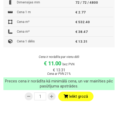
Dimensijas mm
72 / 72 / 4800
Cena 1 m
€ 2.77
Cena m³
€ 532.40
Cena m²
€ 38.47
Cena 1 dēlis
€ 13.31
Cena ir norādīta par vienu dēli
€ 11.00
bez PVN
€ 13.31
Cena ar PVN 21%
Preces cena ir norādīta kā minimālā cena, un var mainīties pēc
pasūtījuma apstrādes.
Ielikt grozā