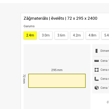
Zāģmateriāls | ēvelēts | 72 x 295 x 2400
Garums
2.4m
3.0m
3.6m
4.2m
4.8m
5.
Dimen
Cena 
Cena 
295 mm
72 mm
Cena 
Cena 1
C