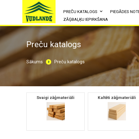
PREČU KATALOGS
PIEGĀDES NOT
ZĀĢBAĻĶU IEPIRKŠANA
Preču katalogs
Sākums
Preču katalogs
Svaigi zāģmateriāli
Kaltēti zāģmateriāli