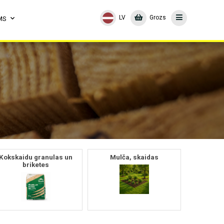
LV
Grozs
MS
Kokskaidu granulas un
Mulča, skaidas
briketes