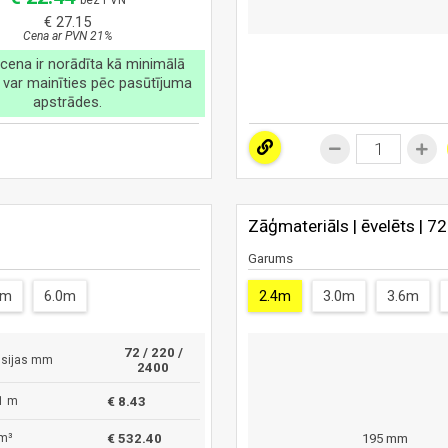
bez PVN
€ 27.15
Cena ar PVN 21%
cena ir norādīta kā minimālā
 var mainīties pēc pasūtījuma
apstrādes.
Zāģmateriāls | ēvelēts | 7
Garums
4m
6.0m
2.4m
3.0m
3.6m
72 / 220 /
sijas mm
2400
1 m
€ 8.43
m³
€ 532.40
195 mm