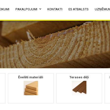
EIKUMI
PAKALPOJUMI
KONTAKTI
ES ATBALSTS
UZŅĒMU
Ēvelēti materiāli
Terases dēļi