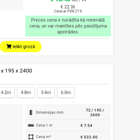
bez PVN
€ 22.36
Cena ar PVN 21%
Preces cena ir norādīta kā minimālā
cena, un var mainīties pēc pasūtījuma
apstrādes.
Ielikt grozā
2 x 195 x 2400
4.2m
4.8m
5.4m
6.0m
72 / 195 /
Dimensijas mm
2400
Cena 1 m
€ 7.54
Cena m³
€ 532.40