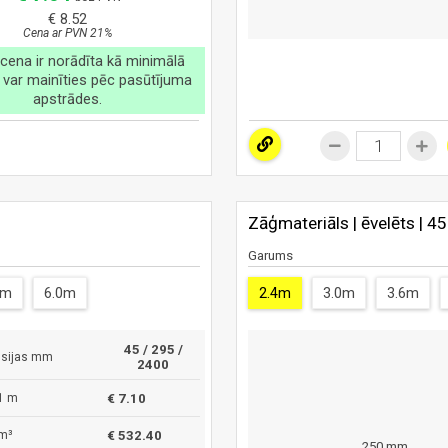
€ 8.52
Cena ar PVN 21%
cena ir norādīta kā minimālā
 var mainīties pēc pasūtījuma
apstrādes.
Zāģmateriāls | ēvelēts | 4
Garums
4m
6.0m
2.4m
3.0m
3.6m
45 / 295 /
sijas mm
2400
1 m
€ 7.10
m³
€ 532.40
250 mm