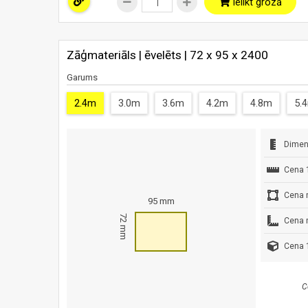
Ielikt grozā
Zāģmateriāls | ēvelēts | 72 x 95 x 2400
Garums
2.4m
3.0m
3.6m
4.2m
4.8m
5.
Dimen
Cena 
Cena 
95 mm
72 mm
Cena 
Cena 1
C