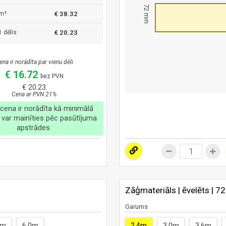
72 mm
m²
€ 38.32
 dēlis
€ 20.23
ena ir norādīta par vienu dēli
€ 16.72
bez PVN
€ 20.23
Cena ar PVN 21%
cena ir norādīta kā minimālā
 var mainīties pēc pasūtījuma
apstrādes.
Zāģmateriāls | ēvelēts | 7
Garums
4m
6.0m
2.4m
3.0m
3.6m