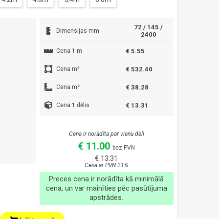
72 / 145 /
Dimensijas mm
2400
Cena 1 m
€ 5.55
Cena m³
€ 532.40
Cena m²
€ 38.28
Cena 1 dēlis
€ 13.31
Cena ir norādīta par vienu dēli
€ 11.00
bez PVN
€ 13.31
Cena ar PVN 21%
Preces cena ir norādīta kā minimālā
cena, un var mainīties pēc pasūtījuma
apstrādes.