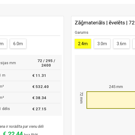
Zāģmateriāls | ēvelēts | 7
Garums
4m
6.0m
2.4m
3.0m
3.6m
72 / 295 /
sijas mm
2400
1 m
€ 11.31
m³
€ 532.40
245 mm
72 mm
m²
€ 38.34
 dēlis
€ 27.15
ena ir norādīta par vienu dēli
€ 22.44