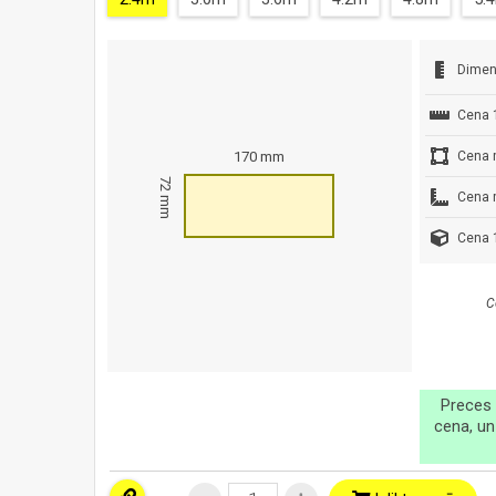
Dimen
Cena 
Cena 
170 mm
72 mm
Cena 
Cena 1
C
Preces 
cena, un