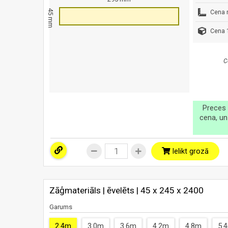
45 mm
Cena 
Cena 1
C
Preces 
cena, un
Ielikt grozā
Zāģmateriāls | ēvelēts | 45 x 245 x 2400
Garums
2.4m
3.0m
3.6m
4.2m
4.8m
5.