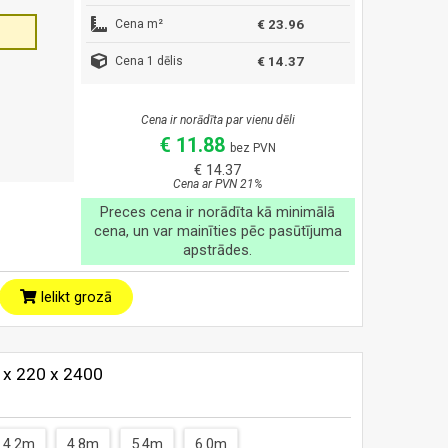
Cena m²
€ 23.96
Cena 1 dēlis
€ 14.37
Cena ir norādīta par vienu dēli
€ 11.88
bez PVN
€ 14.37
Cena ar PVN 21%
Preces cena ir norādīta kā minimālā
cena, un var mainīties pēc pasūtījuma
apstrādes.
Ielikt grozā
5 x 220 x 2400
4.2m
4.8m
5.4m
6.0m