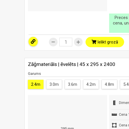
Preces 
cena, un
Ielikt grozā
Zāģmateriāls | ēvelēts | 45 x 295 x 2400
Garums
2.4m
3.0m
3.6m
4.2m
4.8m
5.
Dimen
Cena 
Cena 
295 mm