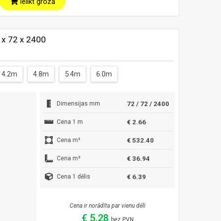
Ielikt grozā
2 x 72 x 2400
4.2m
4.8m
5.4m
6.0m
Dimensijas mm
72 / 72 / 2400
Cena 1 m
€ 2.66
Cena m³
€ 532.40
Cena m²
€ 36.94
Cena 1 dēlis
€ 6.39
Cena ir norādīta par vienu dēli
€ 5.28
bez PVN