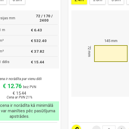
72 / 170 /
sijas mm
2400
1 m
€ 6.43
m³
€ 532.40
145 mm
72 mm
m²
€ 37.82
 dēlis
€ 15.44
ena ir norādīta par vienu dēli
€ 12.76
bez PVN
€ 15.44
Cena ar PVN 21%
cena ir norādīta kā minimālā
 var mainīties pēc pasūtījuma
apstrādes.