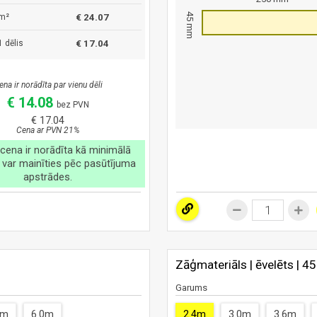
45 mm
m²
€ 24.07
 dēlis
€ 17.04
ena ir norādīta par vienu dēli
€ 14.08
bez PVN
€ 17.04
Cena ar PVN 21%
cena ir norādīta kā minimālā
 var mainīties pēc pasūtījuma
apstrādes.
Zāģmateriāls | ēvelēts | 4
Garums
4m
6.0m
2.4m
3.0m
3.6m