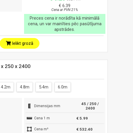
€ 6.39
Cena ar PVN 21%
Preces cena ir norādīta kā minimālā
cena, un var mainīties pēc pasūtījuma
apstrādes.
Ielikt grozā
5 x 250 x 2400
4.2m
4.8m
5.4m
6.0m
45 / 250 /
Dimensijas mm
2400
Cena 1 m
€ 5.99
Cena m³
€ 532.40