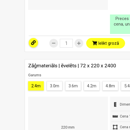
Preces 
cena, un
Ielikt grozā
Zāģmateriāls | ēvelēts | 72 x 220 x 2400
Garums
2.4m
3.0m
3.6m
4.2m
4.8m
5.
Dimen
Cena 
Cena 
220 mm