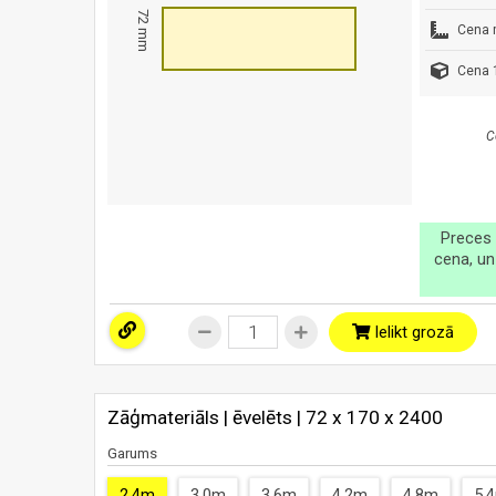
72 mm
Cena 
Cena 1
C
Preces 
cena, un
Ielikt grozā
Zāģmateriāls | ēvelēts | 72 x 170 x 2400
Garums
2.4m
3.0m
3.6m
4.2m
4.8m
5.