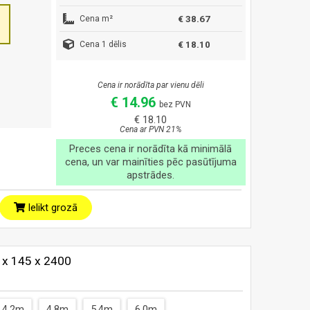
Cena m²
€ 38.67
Cena 1 dēlis
€ 18.10
Cena ir norādīta par vienu dēli
€ 14.96
bez PVN
€ 18.10
Cena ar PVN 21%
Preces cena ir norādīta kā minimālā
cena, un var mainīties pēc pasūtījuma
apstrādes.
Ielikt grozā
2 x 145 x 2400
4.2m
4.8m
5.4m
6.0m