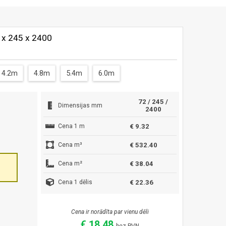
2 x 245 x 2400
4.2m
4.8m
5.4m
6.0m
72 / 245 /
Dimensijas mm
2400
Cena 1 m
€ 9.32
Cena m³
€ 532.40
Cena m²
€ 38.04
Cena 1 dēlis
€ 22.36
Cena ir norādīta par vienu dēli
€ 18.48