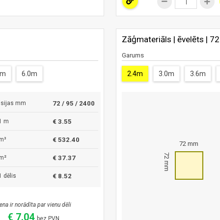
Zāģmateriāls | ēvelēts | 7
Garums
4m
6.0m
2.4m
3.0m
3.6m
sijas mm
72 / 95 / 2400
1 m
€ 3.55
m³
€ 532.40
72 mm
72 mm
m²
€ 37.37
 dēlis
€ 8.52
ena ir norādīta par vienu dēli
€ 7.04
bez PVN